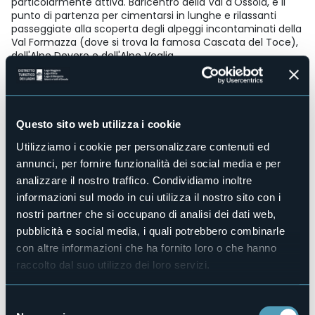
particolarmente attiva. Baricentro della Val d'Ossola, è il
punto di partenza per cimentarsi in lunghe e rilassanti
passeggiate alla scoperta degli alpeggi incontaminati della
Val Formazza (dove si trova la famosa Cascata del Toce),
dell'Alpe Devero e dell'Alpe Veglia.
Accesso disabili
Sì
Centro benessere
No
Questo sito web utilizza i cookie
Sala congressi
Utilizziamo i cookie per personalizzare contenuti ed
No
annunci, per fornire funzionalità dei social media e per
Piscina
analizzare il nostro traffico. Condividiamo inoltre
No
informazioni sul modo in cui utilizza il nostro sito con i
Animali ammessi
nostri partner che si occupano di analisi dei dati web,
Sì
pubblicità e social media, i quali potrebbero combinarle
Piazzole
con altre informazioni che ha fornito loro o che hanno
64
raccolto dal suo utilizzo dei loro servizi.
Posti letto
176
E-mail
Selezione