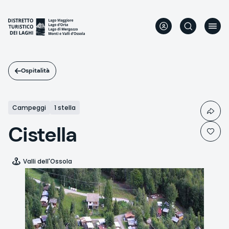
Salta
al
contenuto
principale
Ospitalità
Campeggi
1 stella
Cistella
Valli dell'Ossola