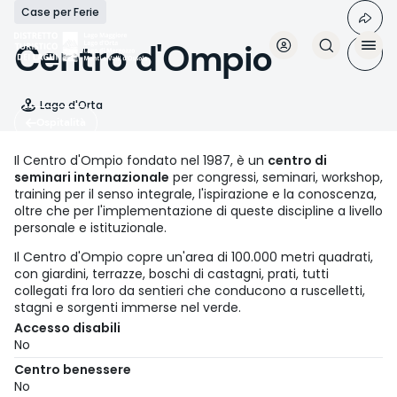
Salta
Case per Ferie
al
contenuto
Centro d'Ompio
principale
Lago d'Orta
Ospitalità
Il Centro d'Ompio fondato nel 1987, è un
centro di
seminari internazionale
per congressi, seminari, workshop,
training per il senso integrale, l'ispirazione e la conoscenza,
oltre che per l'implementazione di queste discipline a livello
personale e istituzionale.
Il Centro d'Ompio copre un'area di 100.000 metri quadrati,
con giardini, terrazze, boschi di castagni, prati, tutti
collegati fra loro da sentieri che conducono a ruscelletti,
stagni e sorgenti immerse nel verde.
Accesso disabili
No
Centro benessere
No