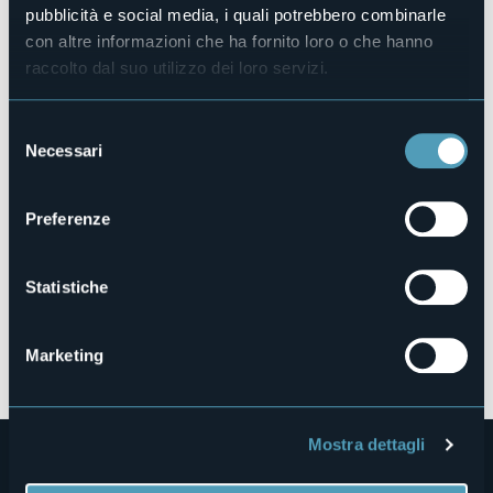
Prenota la struttura
pubblicità e social media, i quali potrebbero combinarle
con altre informazioni che ha fornito loro o che hanno
raccolto dal suo utilizzo dei loro servizi.
Via Pratolungo, 47
28028 - Fraz. Pratolungo (NO)
Selezione
Necessari
del
consenso
Preferenze
Statistiche
Apri mappa
Marketing
Mostra dettagli