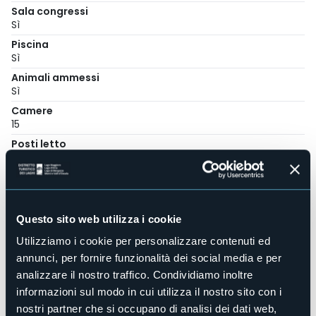
Sala congressi
Sì
Piscina
Sì
Animali ammessi
Sì
Camere
15
Posti letto
35
E-mail
centro@ompio.org
Sito web
Questo sito web utilizza i cookie
http://www.ompio.org
Utilizziamo i cookie per personalizzare contenuti ed
Telefono
+39 0323 888967
annunci, per fornire funzionalità dei social media e per
analizzare il nostro traffico. Condividiamo inoltre
Codice CIR
003116-CAF-00001
informazioni sul modo in cui utilizza il nostro sito con i
nostri partner che si occupano di analisi dei dati web,