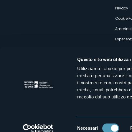
s
Privacy
Cookie Po
Amminist
Esperienz
Questo sito web utilizza i
Utilizziamo i cookie per pe
media e per analizzare il n
Distretto Turistico dei Laghi Scrl
il nostro sito con i nostri 
Sede legale e operativa: Corso Italia 26 - 28838 Stresa VB - It
media, i quali potrebbero 
tel:
+39 0323 30416
infoturismo@distrettolaghi.it
e
distrettolaghi@legalmail.it
raccolto dal suo utilizzo dei
www.distrettolaghi.it
P.I. 01648650032
Selezione
Necessari
del