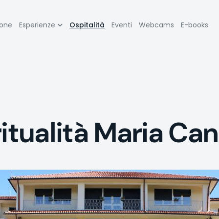
zione
ione
Esperienze
Ospitalità
Eventi
Webcams
E-books
pale
ritualità Maria Ca