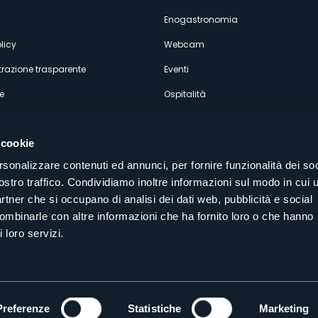
econdario
Enogastronomia
licy
Webcam
razione trasparente
Eventi
e
Ospitalità
 cookie
rsonalizzare contenuti ed annunci, per fornire funzionalità dei soc
ostro traffico. Condividiamo inoltre informazioni sul modo in cui u
Seguici sui nostri canali social
partner che si occupano di analisi dei dati web, pubblicità e social
aly
combinarle con altre informazioni che ha fornito loro o che hanno
 loro servizi.
Preferenze
Statistiche
Marketing