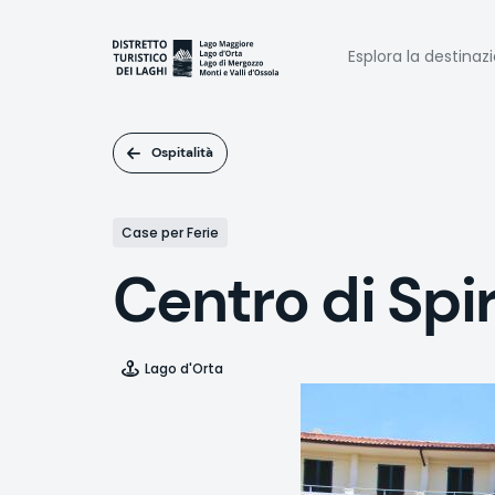
Salta
al
Naviga
contenuto
Esplora la destinaz
principale
princi
Ospitalità
Case per Ferie
Centro di Spi
Lago d'Orta