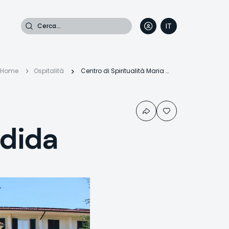
Cerca
IT
DE
EN
FR
Briciole
Home
Ospitalità
Centro di Spiritualità Maria Candida
di
ndida
pane