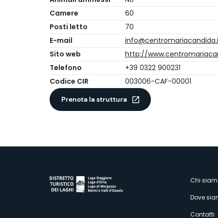
Camere
60
Posti letto
70
E-mail
info@centromariacandida.i
Sito web
http://www.centromariacan
Telefono
+39 0322 900231
Codice CIR
003006-CAF-00001
Prenota la struttura
M
Chi siam
Dove si
Contatti