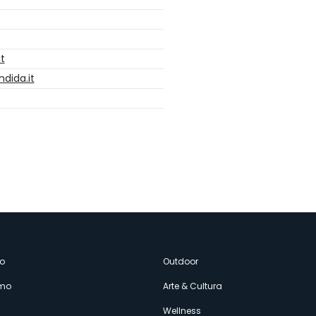
t
dida.it
enù
o
Outdoor
amo
Arte & Cultura
Wellness