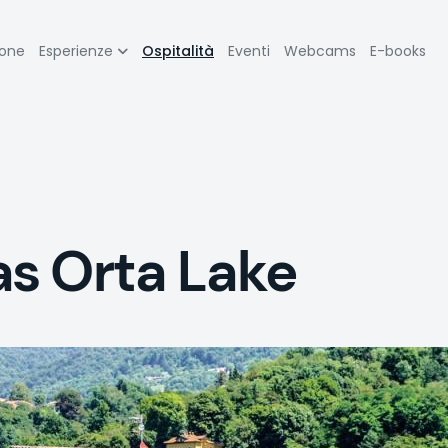
zione
ione
Esperienze
Ospitalità
Eventi
Webcams
E-books
pale
s Orta Lake