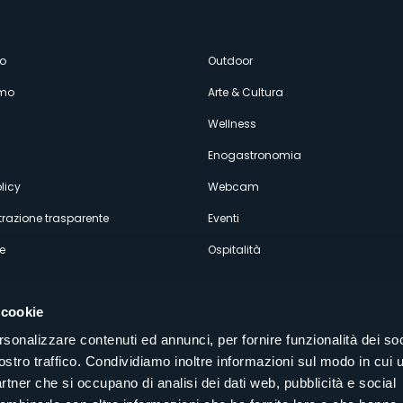
enù
o
Outdoor
amo
Arte & Cultura
econdario
Wellness
Enogastronomia
licy
Webcam
razione trasparente
Eventi
e
Ospitalità
 cookie
rsonalizzare contenuti ed annunci, per fornire funzionalità dei soc
ostro traffico. Condividiamo inoltre informazioni sul modo in cui u
Seguici sui nostri canali social
partner che si occupano di analisi dei dati web, pubblicità e social
aly