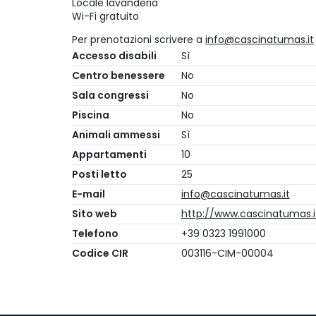
Locale lavanderia
Wi-Fi gratuito
Per prenotazioni scrivere a
info@cascinatumas.it
Accesso disabili
Sì
Centro benessere
No
Sala congressi
No
Piscina
No
Animali ammessi
Sì
Appartamenti
10
Posti letto
25
E-mail
info@cascinatumas.it
Sito web
http://www.cascinatumas.i
Telefono
+39 0323 1991000
Codice CIR
003116-CIM-00004