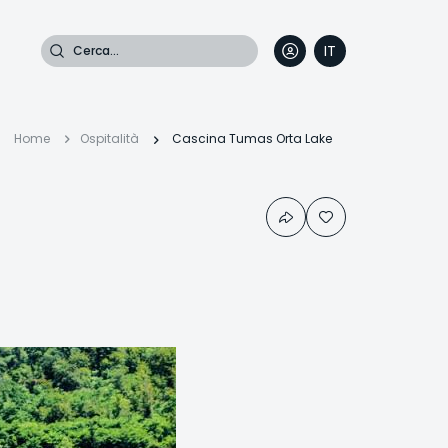
Cerca
IT
DE
EN
FR
Briciole
Home
Ospitalità
Cascina Tumas Orta Lake
di
pane