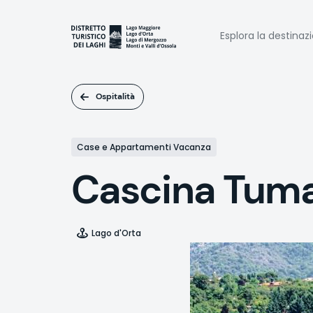
Salta
al
Naviga
contenuto
Esplora la destinaz
principale
princi
Ospitalità
Case e Appartamenti Vacanza
Cascina Tuma
Lago d'Orta