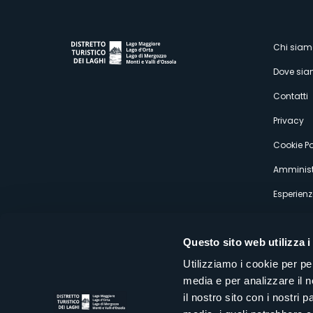
M
Chi siam
Dove si
s
Contatti
Privacy
Cookie Po
Amminist
Esperienz
Questo sito web utilizza i
Utilizziamo i cookie per pe
media e per analizzare il n
Distretto Turistico dei Laghi Scrl
il nostro sito con i nostri 
Sede legale e operativa: Corso Italia 26 - 28838 Stresa VB - It