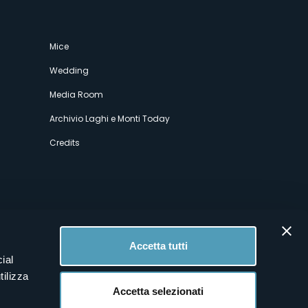
Mice
Wedding
Media Room
Archivio Laghi e Monti Today
Credits
Accetta tutti
ial
tilizza
Accetta selezionati