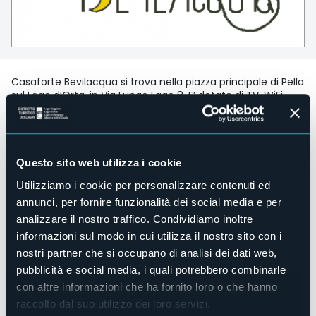
Casaforte Bevilacqua si trova nella piazza principale di Pella
sul Lago d’Orta, in Via Lungo Lago 8. E’ dotato di TV, WiFi,
letto a due piazze, armadio e bagno con doccia e
asciugacapelli.
Vista mozzafiato dalla camera ampia e luminosa
affacciata sul lago più romantico d’Italia. Locale
Questo sito web utilizza i cookie
recentemente ristrutturato con arredamento moderno
che con gusto si sposa con le linee morbide delle bifore
Utilizziamo i cookie per personalizzare contenuti ed
che incorniciano il panorama.
annunci, per fornire funzionalità dei social media e per
Accesso disabili
analizzare il nostro traffico. Condividiamo inoltre
No
informazioni sul modo in cui utilizza il nostro sito con i
Centro benessere
nostri partner che si occupano di analisi dei dati web,
No
pubblicità e social media, i quali potrebbero combinarle
Sala congressi
con altre informazioni che ha fornito loro o che hanno
No
raccolto dal suo utilizzo dei loro servizi.
Piscina