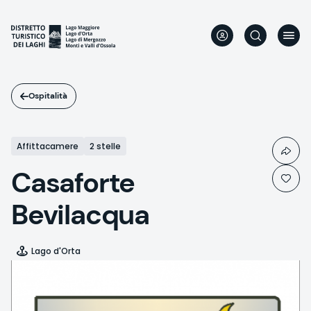
Salta
al
contenuto
principale
Ospitalità
Affittacamere
2 stelle
Casaforte
Bevilacqua
Lago d'Orta