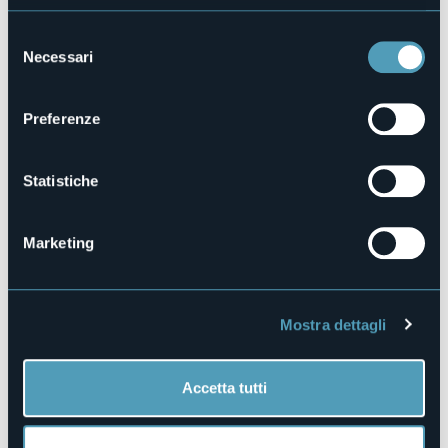
No
Selezione
Animali ammessi
Necessari
del
No
consenso
Camere
2
Preferenze
Posti letto
4
Statistiche
E-mail
casaforte.bevilacqua@gmail.com
Telefono
Marketing
+39 348 1560735
Codice CIR
003115-AFF-00001
Mostra dettagli
Via Lungo lago 8
Accetta tutti
28010 - PELLA (NO)