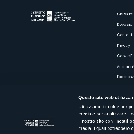
M
Chi siam
Dove si
s
Contatti
Privacy
Cookie Po
Amminist
Esperienz
Questo sito web utilizza i
Utilizziamo i cookie per pe
media e per analizzare il n
Distretto Turistico dei Laghi Scrl
il nostro sito con i nostri 
Sede legale e operativa: Corso Italia 26 - 28838 Stresa VB - It
media, i quali potrebbero 
tel:
+39 0323 30416