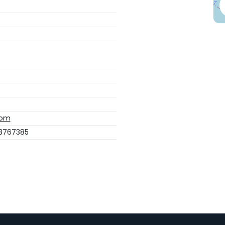
com
 3767385