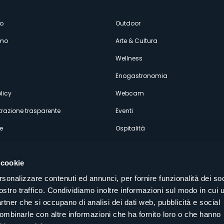
enù
o
Outdoor
amo
Arte & Cultura
econdario
Wellness
Enogastronomia
licy
Webcam
razione trasparente
Eventi
e
Ospitalità
 cookie
rsonalizzare contenuti ed annunci, per fornire funzionalità dei soc
ostro traffico. Condividiamo inoltre informazioni sul modo in cui u
Seguici sui nostri canali social
partner che si occupano di analisi dei dati web, pubblicità e social
aly
combinarle con altre informazioni che ha fornito loro o che hanno