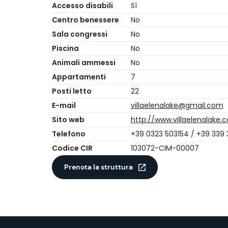
Accesso disabili
Sì
Centro benessere
No
Sala congressi
No
Piscina
No
Animali ammessi
No
Appartamenti
7
Posti letto
22
E-mail
villaelenalake@gmail.com
Sito web
http://www.villaelenalake.
Telefono
+39 0323 503154 / +39 339
Codice CIR
103072-CIM-00007
Prenota la struttura