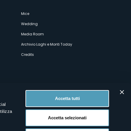
Mice
Wedding
Media Room
Archivio Laghi e Monti Today
Credits
Accetta tutti
ial
tilizza
Accetta selezionati