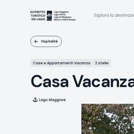
Salta
al
Naviga
contenuto
Esplora la destinaz
principale
princi
Ospitalità
Case e Appartamenti Vacanza
2 stelle
Casa Vacanza 
Lago Maggiore