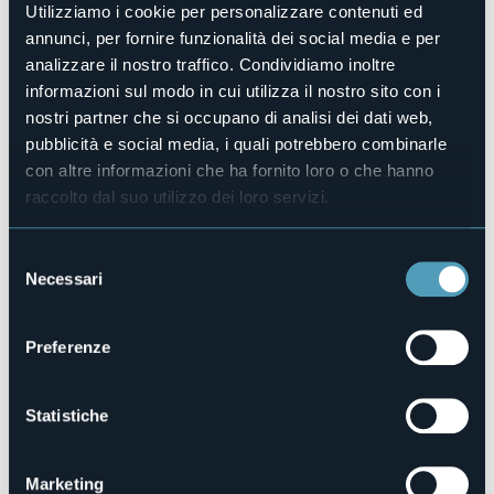
No
Utilizziamo i cookie per personalizzare contenuti ed
Appartamenti
annunci, per fornire funzionalità dei social media e per
3
analizzare il nostro traffico. Condividiamo inoltre
Posti letto
informazioni sul modo in cui utilizza il nostro sito con i
6
nostri partner che si occupano di analisi dei dati web,
E-mail
pubblicità e social media, i quali potrebbero combinarle
laristresa@gmail.com
con altre informazioni che ha fornito loro o che hanno
Telefono
raccolto dal suo utilizzo dei loro servizi.
+39 335 7235100 / +39 338 9274199
Codice CIR
Selezione
103064-CIM-00007
Necessari
del
consenso
Preferenze
Via Principe Tomaso, 80
28838 - STRESA (VB)
Statistiche
Marketing