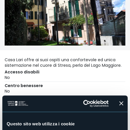
Casa Lari offre ai suoi ospiti una confortevole ed unica
sistemazione nel cuore di Stresa, perla del Lago Maggiore.
Accesso disabili
No
Centro benessere
No
Sala congressi
No
Piscina
No
Questo sito web utilizza i cookie
Animali ammessi