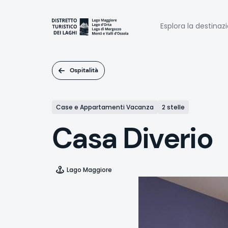
Salta
al
Naviga
contenuto
Esplora la destinaz
principale
princi
Ospitalità
Case e Appartamenti Vacanza
2 stelle
Casa Diverio
Lago Maggiore