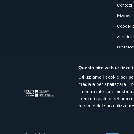
s
Contatti
Privacy
Cookie Po
Amminist
Esperienz
Questo sito web utilizza i
Utilizziamo i cookie per pe
media e per analizzare il n
Distretto Turistico dei Laghi Scrl
il nostro sito con i nostri 
Sede legale e operativa: Corso Italia 26 - 28838 Stresa VB - It
media, i quali potrebbero 
tel:
+39 0323 30416
infoturismo@distrettolaghi.it
e
distrettolaghi@legalmail.it
raccolto dal suo utilizzo dei
www.distrettolaghi.it
P.I. 01648650032
Selezione