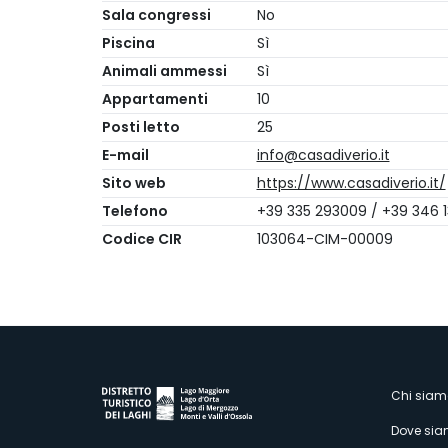
Sala congressi
No
Piscina
Sì
Animali ammessi
Sì
Appartamenti
10
Posti letto
25
E-mail
info@casadiverio.it
Sito web
https://www.casadiverio.it/
Telefono
+39 335 293009 / +39 346 
Codice CIR
103064-CIM-00009
M
Chi siam
Dove si