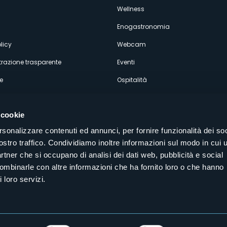
econdario
Wellness
Enogastronomia
licy
Webcam
razione trasparente
Eventi
e
Ospitalità
 cookie
rsonalizzare contenuti ed annunci, per fornire funzionalità dei soc
ostro traffico. Condividiamo inoltre informazioni sul modo in cui u
Seguici sui nostri canali social
partner che si occupano di analisi dei dati web, pubblicità e social
aly
combinarle con altre informazioni che ha fornito loro o che hanno
 loro servizi.