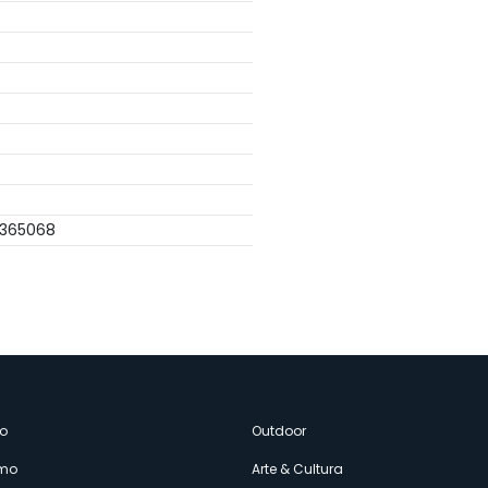
1365068
enù
o
Outdoor
amo
Arte & Cultura