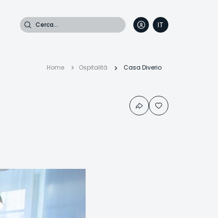
Cerca
IT
DE
EN
FR
Briciole
Home
Ospitalità
Casa Diverio
di
pane