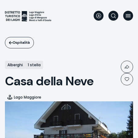
Salta
al
contenuto
principale
Ospitalità
Alberghi
1 stella
Casa della Neve
Lago Maggiore