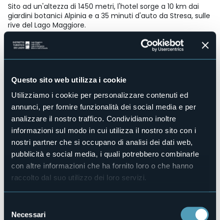
Sito ad un'altezza di 1450 metri, l'hotel sorge a 10 km dai
giardini botanici Alpinia e a 35 minuti d'auto da Stresa, sulle
rive del Lago Maggiore.
Accesso disabili
No
Centro benessere
No
Questo sito web utilizza i cookie
Sala congressi
No
Utilizziamo i cookie per personalizzare contenuti ed
Piscina
annunci, per fornire funzionalità dei social media e per
No
analizzare il nostro traffico. Condividiamo inoltre
Animali ammessi
informazioni sul modo in cui utilizza il nostro sito con i
Sì
nostri partner che si occupano di analisi dei dati web,
Camere
pubblicità e social media, i quali potrebbero combinarle
9
con altre informazioni che ha fornito loro o che hanno
Posti letto
raccolto dal suo utilizzo dei loro servizi.
14
E-mail
Selezione
info@casadellaneve.it
Necessari
del