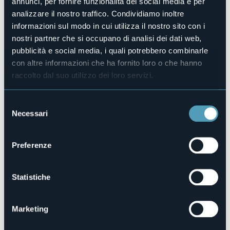
annunci, per fornire funzionalità dei social media e per
Sito web
analizzare il nostro traffico. Condividiamo inoltre
https://www.casacoppa.it
informazioni sul modo in cui utilizza il nostro sito con i
Telefono
nostri partner che si occupano di analisi dei dati web,
+39 340 6697762 / +39 320 0715282
pubblicità e social media, i quali potrebbero combinarle
Codice CIR
con altre informazioni che ha fornito loro o che hanno
103050-CIM-00006
raccolto dal suo utilizzo dei loro servizi.
Prenota la struttura
Selezione
Necessari
del
consenso
Via F.lli Di Dio, 9
28887 - Omegna (VB)
Preferenze
Statistiche
Marketing