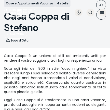
Salta
Case e Appartamenti Vacanza
4 stelle
al
contenuto
Casa Coppa di
principale
Stefano
Ospitalità
Lago d'Orta
Casa Coppa è un unione di stili ed ambienti, uniti per
rendere il vostro soggiorno tra i laghi un’esperienza unica.
Nata agli inizi del ‘900 in stile “casa ringhiera”, ha visto
crescere lungo i suoi soleggiati ballatoi diverse generazioni
che negli anni hanno tramandato i valori di condivisione,
ospitalità e solidarietà. Conservando quanto costruito in
passato, abbiamo ristrutturato dalle fondamenta al tetto
questo piccolo gioiello.
Oggi Casa Coppa si è trasformata in una casa vacanza,
pronta ad accogliervi in appartamenti moderni ed eleganti,
a due passi dal Lago d’Orta.