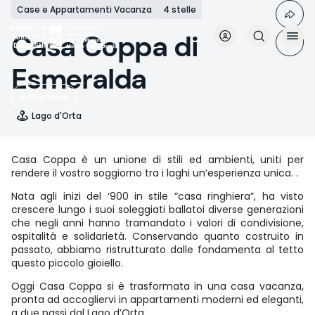
Salta
Case e Appartamenti Vacanza
4 stelle
al
contenuto
Casa Coppa di
principale
Esmeralda
Ospitalità
Lago d'Orta
Casa Coppa è un unione di stili ed ambienti, uniti per
rendere il vostro soggiorno tra i laghi un’esperienza unica. .
Nata agli inizi del ‘900 in stile “casa ringhiera”, ha visto
crescere lungo i suoi soleggiati ballatoi diverse generazioni
che negli anni hanno tramandato i valori di condivisione,
ospitalità e solidarietà. Conservando quanto costruito in
passato, abbiamo ristrutturato dalle fondamenta al tetto
questo piccolo gioiello.
Oggi Casa Coppa si è trasformata in una casa vacanza,
pronta ad accogliervi in appartamenti moderni ed eleganti,
a due passi dal Lago d’Orta.