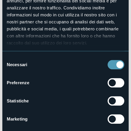
annunci, per fornire funzionalità dei social media e per
Sito web
analizzare il nostro traffico. Condividiamo inoltre
https://www.casacoppa.it/
informazioni sul modo in cui utilizza il nostro sito con i
Telefono
nostri partner che si occupano di analisi dei dati web,
+39 340 6697762
pubblicità e social media, i quali potrebbero combinarle
Codice CIR
con altre informazioni che ha fornito loro o che hanno
103050-CIM-00005
raccolto dal suo utilizzo dei loro servizi.
Prenota la struttura
Selezione
Necessari
del
consenso
Via F.lli Di Dio, 9
28887 - Omegna (VB)
Preferenze
Statistiche
Marketing