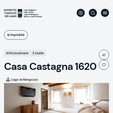
Salta
al
contenuto
principale
Ospitalità
Affittacamere
3 stelle
Casa Castagna 1620
Lago di Mergozzo