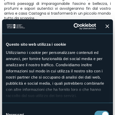
offrirà paesaggi di imparagonabile fascino e bellezza, i
profumi e sapori autentici vi avvolgeranno fin dal vostro
arrivo e casa Castagna si trasformerà in un piccolo mondo
tutto da scoprire….
Accesso disabili
Sì
Centro benessere
No
Questo sito web utilizza i cookie
Sala congressi
Utilizziamo i cookie per personalizzare contenuti ed
No
annunci, per fornire funzionalità dei social media e per
Piscina
analizzare il nostro traffico. Condividiamo inoltre
No
informazioni sul modo in cui utilizza il nostro sito con i
Animali ammessi
Sì
nostri partner che si occupano di analisi dei dati web,
pubblicità e social media, i quali potrebbero combinarle
Camere
5
con altre informazioni che ha fornito loro o che hanno
raccolto dal suo utilizzo dei loro servizi.
Posti letto
10
E-mail
Selezione
info@casacastagna1620.it
Necessari