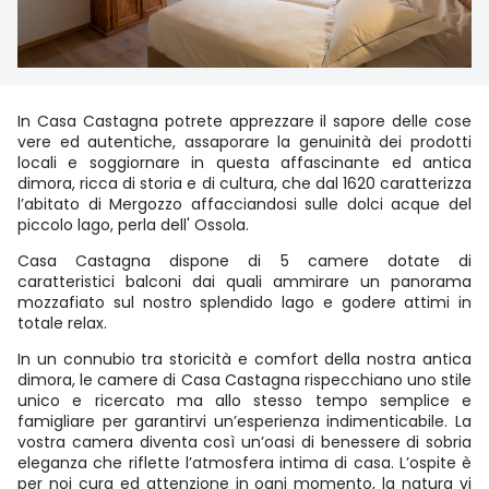
In Casa Castagna potrete apprezzare il sapore delle cose
vere ed autentiche, assaporare la genuinità dei prodotti
locali e soggiornare in questa affascinante ed antica
dimora, ricca di storia e di cultura, che dal 1620 caratterizza
l’abitato di Mergozzo affacciandosi sulle dolci acque del
piccolo lago, perla dell' Ossola.
Casa Castagna dispone di 5 camere dotate di
caratteristici balconi dai quali ammirare un panorama
mozzafiato sul nostro splendido lago e godere attimi in
totale relax.
In un connubio tra storicità e comfort della nostra antica
dimora, le camere di Casa Castagna rispecchiano uno stile
unico e ricercato ma allo stesso tempo semplice e
famigliare per garantirvi un’esperienza indimenticabile. La
vostra camera diventa così un’oasi di benessere di sobria
eleganza che riflette l’atmosfera intima di casa. L’ospite è
per noi cura ed attenzione in ogni momento, la natura vi