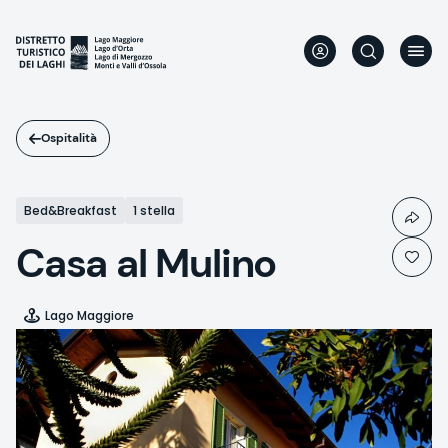
Salta
al
contenuto
principale
Ospitalità
Bed&Breakfast
1 stella
Casa al Mulino
Lago Maggiore