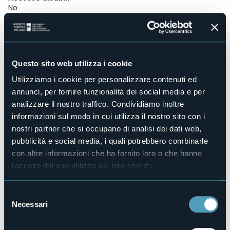
No
Centro benessere
No
Sala congressi
No
Questo sito web utilizza i cookie
Piscina
No
Utilizziamo i cookie per personalizzare contenuti ed
annunci, per fornire funzionalità dei social media e per
Animali ammessi
Sì
analizzare il nostro traffico. Condividiamo inoltre
informazioni sul modo in cui utilizza il nostro sito con i
Camere
3
nostri partner che si occupano di analisi dei dati web,
pubblicità e social media, i quali potrebbero combinarle
Posti letto
5
con altre informazioni che ha fornito loro o che hanno
raccolto dal suo utilizzo dei loro servizi.
E-mail
giovannaforzoni@gmail.com
Sito web
Selezione
http://www.casaalmulino.it
Necessari
del
Telefono
consenso
+39 339 1175475