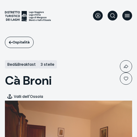
Salta
al
contenuto
principale
Ospitalità
Bed&Breakfast
3 stelle
Cà Broni
Valli dell'Ossola