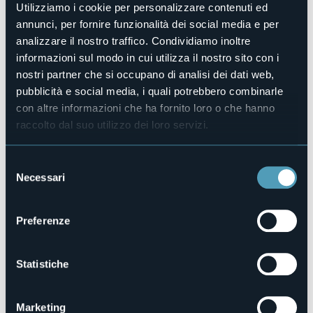
Sì
Utilizziamo i cookie per personalizzare contenuti ed
annunci, per fornire funzionalità dei social media e per
Camere
2
analizzare il nostro traffico. Condividiamo inoltre
Posti letto
informazioni sul modo in cui utilizza il nostro sito con i
3
nostri partner che si occupano di analisi dei dati web,
E-mail
pubblicità e social media, i quali potrebbero combinarle
lucianovello55@gmail.com
con altre informazioni che ha fornito loro o che hanno
Telefono
raccolto dal suo utilizzo dei loro servizi.
+39 339 8543165
Codice CIR
Selezione
103028-BEB-00002
Necessari
del
consenso
Preferenze
Via Monte Grappa, 59
28845 - DOMODOSSOLA (VB)
Statistiche
Marketing