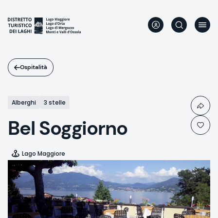
Salta
al
contenuto
principale
Ospitalità
Alberghi
3 stelle
Bel Soggiorno
Lago Maggiore