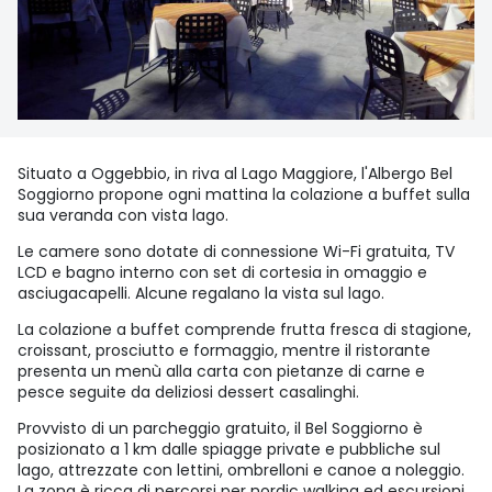
Situato a Oggebbio, in riva al Lago Maggiore, l'Albergo Bel
Soggiorno propone ogni mattina la colazione a buffet sulla
sua veranda con vista lago.
Le camere sono dotate di connessione Wi-Fi gratuita, TV
LCD e bagno interno con set di cortesia in omaggio e
asciugacapelli. Alcune regalano la vista sul lago.
La colazione a buffet comprende frutta fresca di stagione,
croissant, prosciutto e formaggio, mentre il ristorante
presenta un menù alla carta con pietanze di carne e
pesce seguite da deliziosi dessert casalinghi.
Provvisto di un parcheggio gratuito, il Bel Soggiorno è
posizionato a 1 km dalle spiagge private e pubbliche sul
lago, attrezzate con lettini, ombrelloni e canoe a noleggio.
La zona è ricca di percorsi per nordic walking ed escursioni