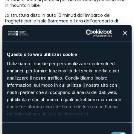
in mountain bike.
La struttura dista in auto 10 minuti dall'imbarco dei
traghetti per le Isole Borromee e 1 ora dall'aeroporto di
Milano Malpensa.
Accesso disabili
Sì
Centro benessere
No
Questo sito web utilizza i cookie
Sala congressi
Utilizziamo i cookie per personalizzare contenuti ed
No
annunci, per fornire funzionalità dei social media e per
Piscina
analizzare il nostro traffico. Condividiamo inoltre
No
informazioni sul modo in cui utilizza il nostro sito con i
Animali ammessi
nostri partner che si occupano di analisi dei dati web,
No
pubblicità e social media, i quali potrebbero combinarle
Camere
con altre informazioni che ha fornito loro o che hanno
15
raccolto dal suo utilizzo dei loro servizi.
Posti letto
25
Selezione
E-mail