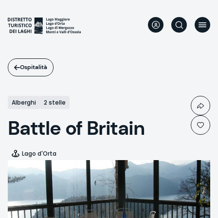
Salta
al
contenuto
principale
Ospitalità
Alberghi
2 stelle
Battle of Britain
Lago d'Orta