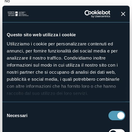
No
Centro benessere
No
Sala congressi
Sì
Questo sito web utilizza i cookie
Piscina
No
Utilizziamo i cookie per personalizzare contenuti ed
Animali ammessi
annunci, per fornire funzionalità dei social media e per
Sì
analizzare il nostro traffico. Condividiamo inoltre
Camere
informazioni sul modo in cui utilizza il nostro sito con i
13
nostri partner che si occupano di analisi dei dati web,
Posti letto
pubblicità e social media, i quali potrebbero combinarle
24
con altre informazioni che ha fornito loro o che hanno
E-mail
raccolto dal suo utilizzo dei loro servizi.
info@hotelbattleofbritain.com
Sito web
Selezione
http://www.hotelbattleofbritain.com
Necessari
del
Telefono
consenso
+39 0322 998200