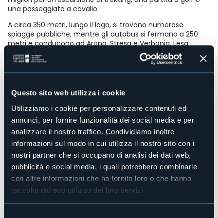
una passeggiata a cavallo.
A circa 350 metri, lungo il lago, si trovano numerose
spiagge pubbliche, mentre gli autobus si fermano a 250
metri e conducono ad Arona, Stresa e Verbania. Lesa
ospita un piccolo porto per escursioni sul Lago Maggiore.
Accesso disabili
Sì
Centro benessere
Questo sito web utilizza i cookie
No
Utilizziamo i cookie per personalizzare contenuti ed
Sala congressi
No
annunci, per fornire funzionalità dei social media e per
analizzare il nostro traffico. Condividiamo inoltre
Piscina
No
informazioni sul modo in cui utilizza il nostro sito con i
Animali ammessi
nostri partner che si occupano di analisi dei dati web,
Sì
pubblicità e social media, i quali potrebbero combinarle
Camere
con altre informazioni che ha fornito loro o che hanno
29
raccolto dal suo utilizzo dei loro servizi.
Posti letto
55
Selezione