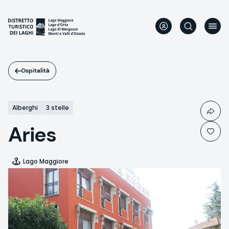
Salta
al
contenuto
principale
Ospitalità
Alberghi
3 stelle
Aries
Lago Maggiore