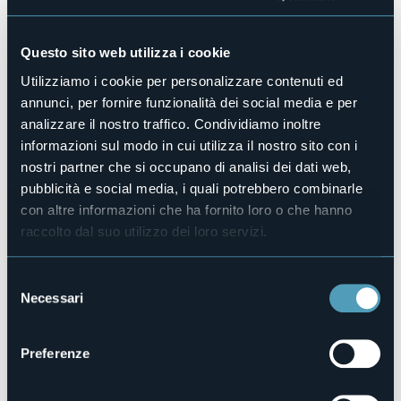
Piscina
No
Animali ammessi
Questo sito web utilizza i cookie
No
Utilizziamo i cookie per personalizzare contenuti ed
Appartamenti
annunci, per fornire funzionalità dei social media e per
2
analizzare il nostro traffico. Condividiamo inoltre
Posti letto
informazioni sul modo in cui utilizza il nostro sito con i
3
nostri partner che si occupano di analisi dei dati web,
E-mail
pubblicità e social media, i quali potrebbero combinarle
info@spiaggiamore.it
con altre informazioni che ha fornito loro o che hanno
Sito web
raccolto dal suo utilizzo dei loro servizi.
http://www.spiaggiamore.it
Telefono
+39 340 8025405
Selezione
Necessari
Codice CIR
del
103017-CIM-00013
consenso
Prenota la struttura
Preferenze