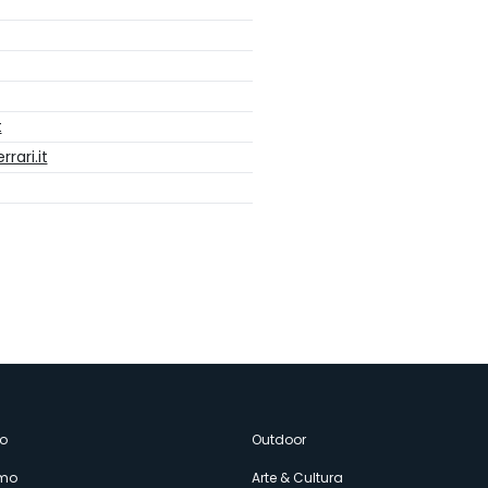
t
rari.it
enù
o
Outdoor
amo
Arte & Cultura