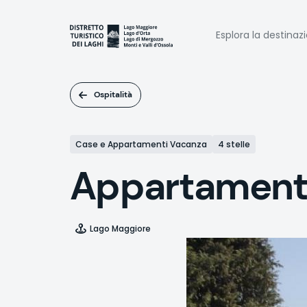
Salta
al
Naviga
contenuto
Esplora la destinaz
principale
princi
Ospitalità
Case e Appartamenti Vacanza
4 stelle
Appartamenti
Lago Maggiore