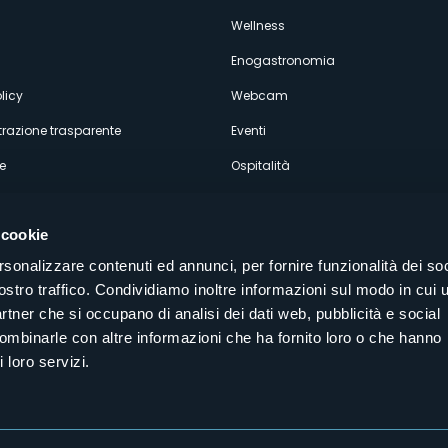
econdario
Wellness
Enogastronomia
licy
Webcam
razione trasparente
Eventi
e
Ospitalità
 cookie
rsonalizzare contenuti ed annunci, per fornire funzionalità dei soc
ostro traffico. Condividiamo inoltre informazioni sul modo in cui u
Seguici sui nostri canali social
partner che si occupano di analisi dei dati web, pubblicità e social
aly
combinarle con altre informazioni che ha fornito loro o che hanno
 loro servizi.