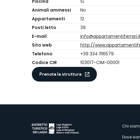
Piscina
Sì
Animali ammessi
No
Appartamenti
12
Posti letto
39
E-mail
info@appartamentiferrari.i
Sito web
http://www.appartamentifer
Telefono
+39 334 1116579
Codice CIR
103017-CIM-00001
Prenota la struttura
M
Chi siam
Dove si