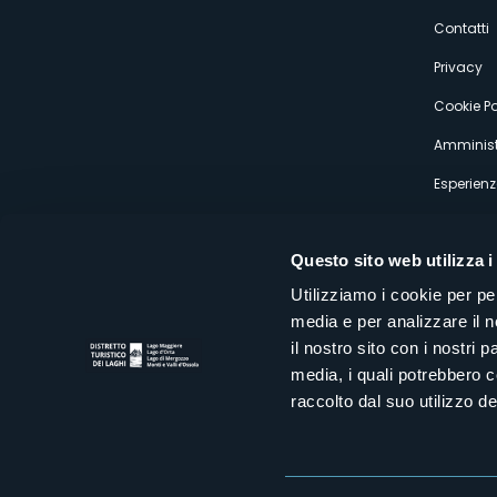
s
Contatti
Privacy
Cookie Po
Amminist
Esperienz
Questo sito web utilizza i
Utilizziamo i cookie per pe
media e per analizzare il n
Distretto Turistico dei Laghi Scrl
il nostro sito con i nostri 
Sede legale e operativa: Corso Italia 26 - 28838 Stresa VB - It
media, i quali potrebbero 
tel:
+39 0323 30416
infoturismo@distrettolaghi.it
e
distrettolaghi@legalmail.it
raccolto dal suo utilizzo dei
www.distrettolaghi.it
P.I. 01648650032