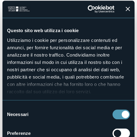
No
Sala congressi
No
Piscina
Questo sito web utilizza i cookie
No
Utilizziamo i cookie per personalizzare contenuti ed
Animali ammessi
No
annunci, per fornire funzionalità dei social media e per
analizzare il nostro traffico. Condividiamo inoltre
Appartamenti
42
informazioni sul modo in cui utilizza il nostro sito con i
nostri partner che si occupano di analisi dei dati web,
Posti letto
150
pubblicità e social media, i quali potrebbero combinarle
con altre informazioni che ha fornito loro o che hanno
E-mail
info@lagomag.com
raccolto dal suo utilizzo dei loro servizi.
Sito web
http://www.residencealice.com
Selezione
Telefono
Necessari
del
+39 0322 497193
consenso
Codice CIR
Preferenze
003062-CIM-00001