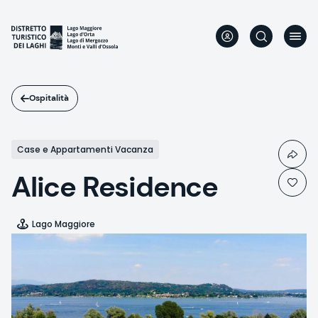
Salta
al
contenuto
principale
Ospitalità
Case e Appartamenti Vacanza
Alice Residence
Lago Maggiore