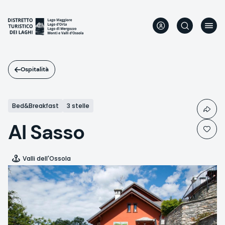
Salta
al
contenuto
principale
Ospitalità
Bed&Breakfast
3 stelle
Al Sasso
Valli dell'Ossola