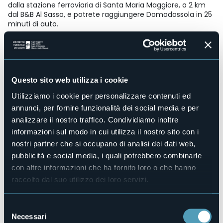
dalla stazione ferroviaria di Santa Maria Maggiore, a 2 km
dal B&B Al Sasso, e potrete raggiungere Domodossola in 25
minuti di auto.
Accesso disabili
No
Centro benessere
No
Questo sito web utilizza i cookie
Sala congressi
No
Utilizziamo i cookie per personalizzare contenuti ed
Piscina
annunci, per fornire funzionalità dei social media e per
No
analizzare il nostro traffico. Condividiamo inoltre
Animali ammessi
informazioni sul modo in cui utilizza il nostro sito con i
No
nostri partner che si occupano di analisi dei dati web,
Camere
pubblicità e social media, i quali potrebbero combinarle
3
con altre informazioni che ha fornito loro o che hanno
Posti letto
raccolto dal suo utilizzo dei loro servizi.
6
E-mail
Selezione
alsasso.bb@libero.it
Necessari
del
Sito web