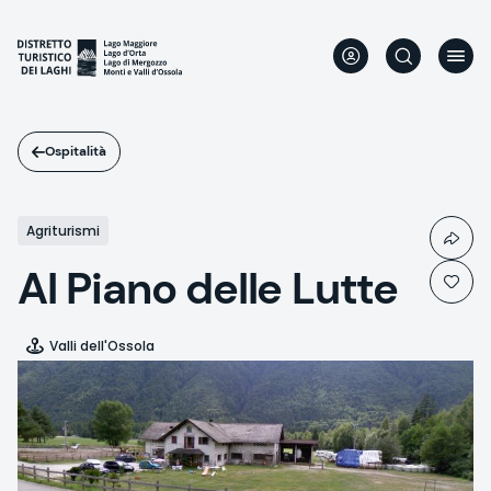
Salta
al
contenuto
principale
Ospitalità
Agriturismi
Al Piano delle Lutte
Valli dell'Ossola