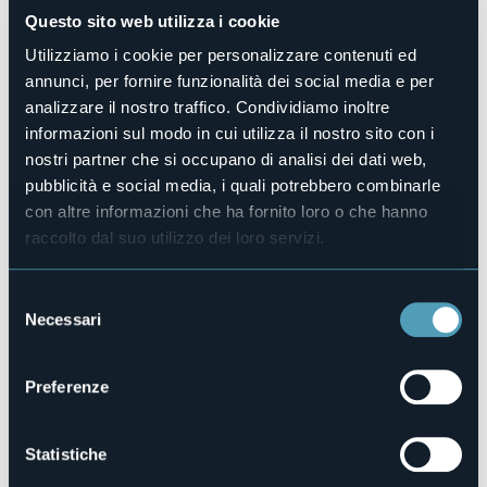
Questo sito web utilizza i cookie
Animali ammessi
Sì
Utilizziamo i cookie per personalizzare contenuti ed
Piazzole
annunci, per fornire funzionalità dei social media e per
10
analizzare il nostro traffico. Condividiamo inoltre
Camere
informazioni sul modo in cui utilizza il nostro sito con i
6
nostri partner che si occupano di analisi dei dati web,
Posti letto
pubblicità e social media, i quali potrebbero combinarle
22
con altre informazioni che ha fornito loro o che hanno
E-mail
raccolto dal suo utilizzo dei loro servizi.
agrilelutte@libero.it
Telefono
Selezione
0324 94488 / 338 4958302
Necessari
del
Codice CIR
consenso
103062-AGR-00001
Preferenze
Via Domodossola, 57
Statistiche
Le Lutte (VB)