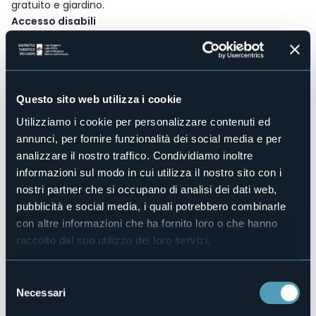
gratuito e giardino.
Accesso disabili
No
Centro benessere
No
Sala congressi
Questo sito web utilizza i cookie
No
Piscina
Utilizziamo i cookie per personalizzare contenuti ed
No
annunci, per fornire funzionalità dei social media e per
Animali ammessi
analizzare il nostro traffico. Condividiamo inoltre
No
informazioni sul modo in cui utilizza il nostro sito con i
Camere
nostri partner che si occupano di analisi dei dati web,
9
pubblicità e social media, i quali potrebbero combinarle
Posti letto
con altre informazioni che ha fornito loro o che hanno
19
raccolto dal suo utilizzo dei loro servizi.
E-mail
info@alcantuccio.net
Selezione
Sito web
Necessari
del
http://www.alcantuccio.net
consenso