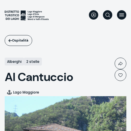
Salta
al
contenuto
principale
Ospitalità
Alberghi
2 stelle
Al Cantuccio
Lago Maggiore