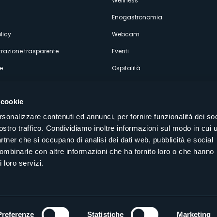
econdario
Wellness
Enogastronomia
licy
Webcam
razione trasparente
Eventi
e
Ospitalità
 cookie
rsonalizzare contenuti ed annunci, per fornire funzionalità dei soc
ostro traffico. Condividiamo inoltre informazioni sul modo in cui u
Seguici sui nostri canali social
partner che si occupano di analisi dei dati web, pubblicità e social
aly
combinarle con altre informazioni che ha fornito loro o che hanno
 loro servizi.
Preferenze
Statistiche
Marketing