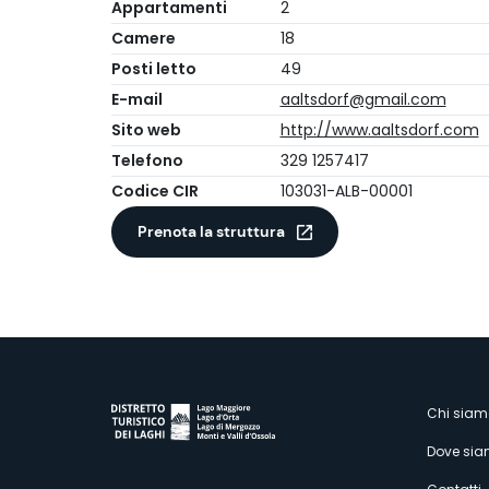
Appartamenti
2
Camere
18
Posti letto
49
E-mail
aaltsdorf@gmail.com
Sito web
http://www.aaltsdorf.com
Telefono
329 1257417
Codice CIR
103031-ALB-00001
Prenota la struttura
M
Chi siam
Dove si