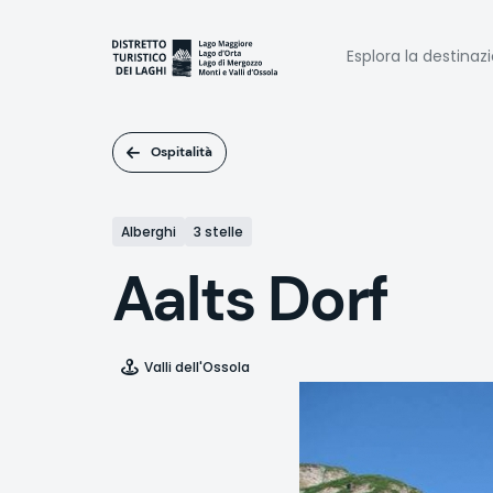
Salta
al
Naviga
contenuto
Esplora la destinaz
principale
princi
Ospitalità
Alberghi
3 stelle
Aalts Dorf
Valli dell'Ossola