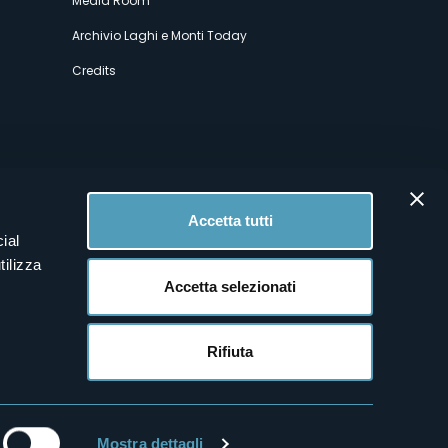
Media Room
Archivio Laghi e Monti Today
Credits
Accetta tutti
ial
tilizza
Accetta selezionati
Rifiuta
Mostra dettagli