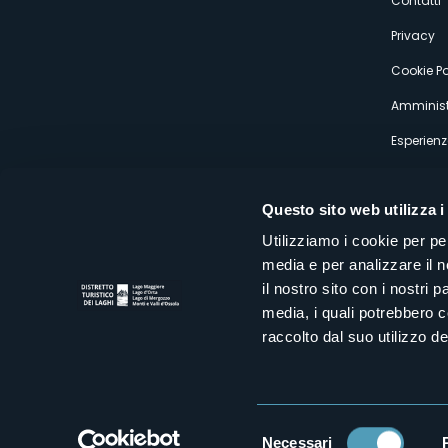
s
Contatti
Privacy
Cookie Po
Amminist
Esperienz
Questo sito web utilizza i
Utilizziamo i cookie per pe
media e per analizzare il n
Distretto Turistico dei Laghi Scrl
il nostro sito con i nostri 
Sede legale e operativa: Corso Italia 26 - 28838 Stresa VB - It
media, i quali potrebbero 
tel:
+39 0323 30416
infoturismo@distrettolaghi.it
e
distrettolaghi@legalmail.it
raccolto dal suo utilizzo dei
www.distrettolaghi.it
P.I. 01648650032
Selezione
Necessari