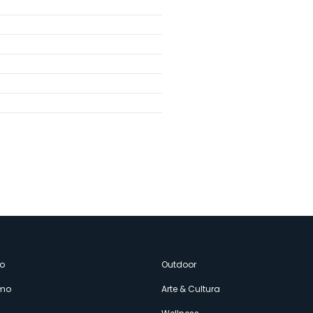
enù
o
Outdoor
amo
Arte & Cultura