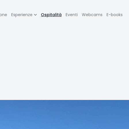
zione
ione
Esperienze
Ospitalità
Eventi
Webcams
E-books
pale