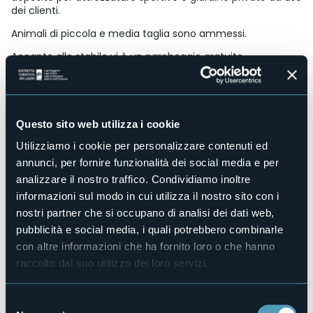
dei clienti.
Animali di piccola e media taglia sono ammessi.
Accanto allo stabile vi è un parcheggio gratuito.
Accesso disabili
No
Centro benessere
No
Questo sito web utilizza i cookie
Sala congressi
Utilizziamo i cookie per personalizzare contenuti ed
No
annunci, per fornire funzionalità dei social media e per
Piscina
analizzare il nostro traffico. Condividiamo inoltre
No
informazioni sul modo in cui utilizza il nostro sito con i
Animali ammessi
nostri partner che si occupano di analisi dei dati web,
Sì
pubblicità e social media, i quali potrebbero combinarle
Camere
con altre informazioni che ha fornito loro o che hanno
3
raccolto dal suo utilizzo dei loro servizi.
Posti letto
5
E-mail
Selezione