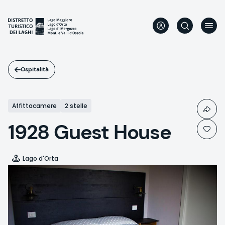
Salta
al
contenuto
principale
Ospitalità
Affittacamere
2 stelle
1928 Guest House
Lago d'Orta