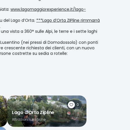
hiata:
www.lagomaggiorexperience.it/lago-
u del Lago d’Orta.
***Lago d’Orta ZIPline rimmarrà
/
a vista a 360° sulle Alpi, le terre e i sette laghi
pe Lusentino (nei pressi di Domodossola) con ponti
mpre crescente richiesta dei clienti, con un nuovo
ersone costrette su sedia a rotelle:
0
Lago d’Orta Zipline
Attrazioni turistiche