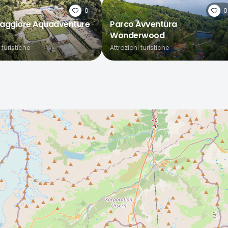
0
0
aggiore Aquadventure
Parco Avventura
Wonderwood
 turistiche
Attrazioni turistiche