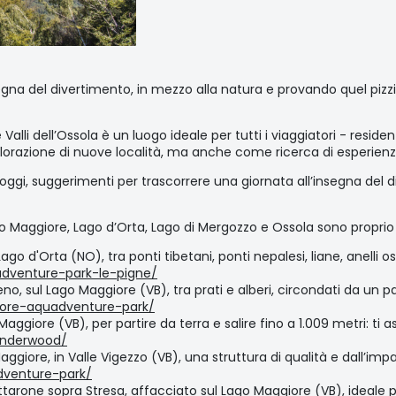
gna del divertimento, in mezzo alla natura e provando quel pizzic
 e Valli dell’Ossola è un luogo ideale per tutti i viaggiatori - reside
orazione di nuove località, ma anche come ricerca di esperien
oggi, suggerimenti per trascorrere una giornata all’insegna del 
o Maggiore, Lago d’Orta, Lago di Mergozzo e Ossola sono proprio 
 d'Orta (NO), tra ponti tibetani, ponti nepalesi, liane, anelli oscil
adventure-park-le-pigne/
no, sul Lago Maggiore (VB), tra prati e alberi, circondati da un
iore-aquadventure-park/
giore (VB), per partire da terra e salire fino a 1.009 metri: ti 
onderwood/
ggiore, in Valle Vigezzo (VB), una struttura di qualità e dall’im
dventure-park/
ottarone sopra Stresa, affacciato sul Lago Maggiore (VB), ideale