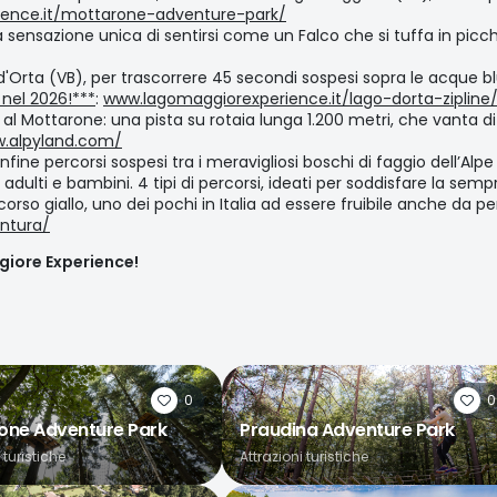
ence.it/mottarone-adventure-park/
a sensazione unica di sentirsi come un Falco che si tuffa in picc
d'Orta (VB), per trascorrere 45 secondi sospesi sopra le acque bl
 nel 2026!***
:
www.lagomaggiorexperience.it/lago-dorta-zipline
l Mottarone: una pista su rotaia lunga 1.200 metri, che vanta di un
.alpyland.com/
fine percorsi sospesi tra i meravigliosi boschi di faggio dell’Al
i adulti e bambini. 4 tipi di percorsi, ideati per soddisfare la se
corso giallo, uno dei pochi in Italia ad essere fruibile anche da p
ntura/
giore Experience!
0
0
one Adventure Park
Praudina Adventure Park
 turistiche
Attrazioni turistiche