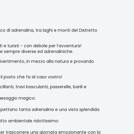
o di adrenalina, tra laghi e monti del Distretto
nti e turisti - con debole per l’avventura!
ze sempre diverse ed adrenaliniche.
divertimento, in mezzo alla natura e provando
il posto che fa al caso vostro!
lanti, travi basculanti, passerelle, barili e
 paesaggio magico:
aspettano tanta adrenalina e una vista splendida
patto ambientale ridottissimo:
 per trascorrere una giornata emozionante con la