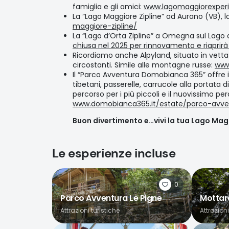
famiglia e gli amici:
www.lagomaggiorexperi
La “Lago Maggiore Zipline” ad Aurano (VB), l
maggiore-zipline/
La “Lago d’Orta Zipline” a Omegna sul Lago 
chiusa nel 2025 per rinnovamento e riaprirà
Ricordiamo anche Alpyland, situato in vetta a
circostanti. Simile alle montagne russe:
www
Il “Parco Avventura Domobianca 365” offre in
tibetani, passerelle, carrucole alla portata d
percorso per i più piccoli e il nuovissimo per
www.domobianca365.it/estate/parco-avve
Buon divertimento e…vivi la tua Lago Mag
Le esperienze incluse
0
Parco Avventura Le Pigne
Mottar
Attrazioni turistiche
Attrazioni