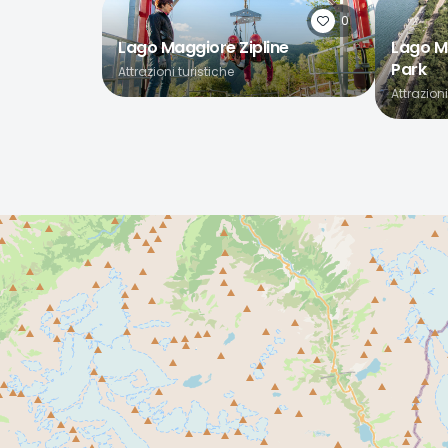
0
Lago Maggiore Zipline
Lago M
Park
Attrazioni turistiche
Attrazioni