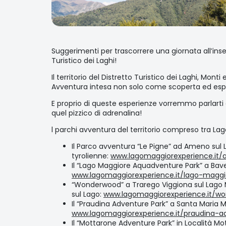
Suggerimenti per trascorrere una giornata all’inse
Turistico dei Laghi!
Il territorio del Distretto Turistico dei Laghi, Monti
Avventura intesa non solo come scoperta ed espl
E proprio di queste esperienze vorremmo parlarti 
quel pizzico di adrenalina!
l parchi avventura del territorio compreso tra Lag
Il Parco avventura “Le Pigne” ad Ameno sul Lago
tyrolienne:
www.lagomaggiorexperience.it/
Il “Lago Maggiore Aquadventure Park” a Bave
www.lagomaggiorexperience.it/lago-magg
“Wonderwood” a Trarego Viggiona sul Lago Mag
sul Lago:
www.lagomaggiorexperience.it/w
Il “Praudina Adventure Park” a Santa Maria Ma
www.lagomaggiorexperience.it/praudina-a
Il “Mottarone Adventure Park” in Località M