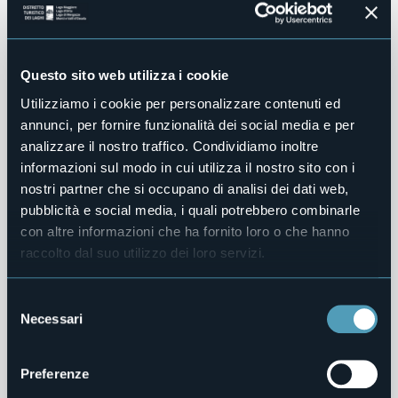
Castelli di Cannero - Lago Maggiore
© Foto: Archivio Fotografico Distretto Turistico dei Laghi ©
Questo sito web utilizza i cookie
Utilizziamo i cookie per personalizzare contenuti ed
annunci, per fornire funzionalità dei social media e per
analizzare il nostro traffico. Condividiamo inoltre
Giardino Alpinia - Mottarone - Lago Maggiore
informazioni sul modo in cui utilizza il nostro sito con i
© Foto: Marco Benedetto Cerini - Archivio Fotografico Distretto
Turistico dei Laghi ©
nostri partner che si occupano di analisi dei dati web,
pubblicità e social media, i quali potrebbero combinarle
con altre informazioni che ha fornito loro o che hanno
raccolto dal suo utilizzo dei loro servizi.
Isolino San Giovanni - Pallanza - Lago Maggiore
© Foto: Archivio Fotografico Distretto Turistico dei Laghi ©
Selezione
Necessari
del
consenso
Isola dei Pescatori - Lago Maggiore
Preferenze
© Foto: Archivio Fotografico Distretto Turistico dei Laghi ©