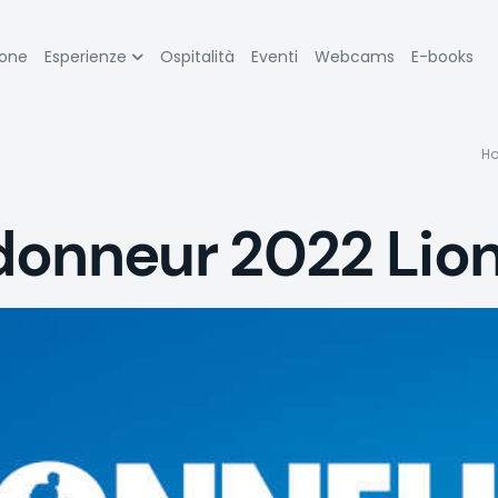
zione
ione
Esperienze
Ospitalità
Eventi
Webcams
E-books
pale
H
donneur 2022 Lio