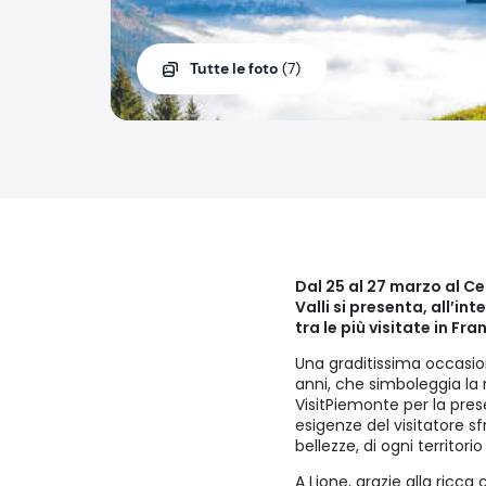
Tutte le foto
(7)
Dal 25 al 27 marzo al Ce
Valli si presenta, all’in
tra le più visitate in Fra
Una graditissima occasion
anni, che simboleggia la 
VisitPiemonte per la pres
esigenze del visitatore s
bellezze, di ogni territo
A Lione, grazie alla ricca