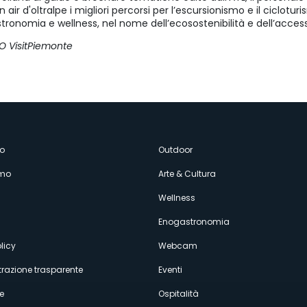
n air d'oltralpe i migliori percorsi per l’escursionismo e il ciclotu
onomia e wellness, nel nome dell’ecosostenibilità e dell’accessib
O VisitPiemonte
enù
o
Outdoor
amo
Arte & Cultura
econdario
Wellness
Enogastronomia
licy
Webcam
razione trasparente
Eventi
e
Ospitalità