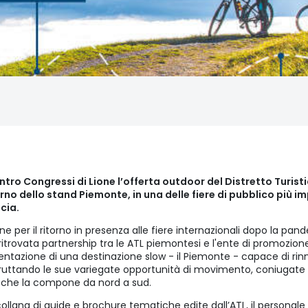
ntro Congressi di Lione l’offerta outdoor del Distretto Turist
terno dello stand Piemonte, in una delle fiere di pubblico più i
ncia.
e per il ritorno in presenza alle fiere internazionali dopo la pan
ritrovata partnership tra le ATL piemontesi e l'ente di promozione
entazione di una destinazione slow - il Piemonte - capace di rinn
fruttando le sue variegate opportunità di movimento, coniugate al
rio che la compone da nord a sud.
 collana di guide e brochure tematiche edite dall’ATL, il personal