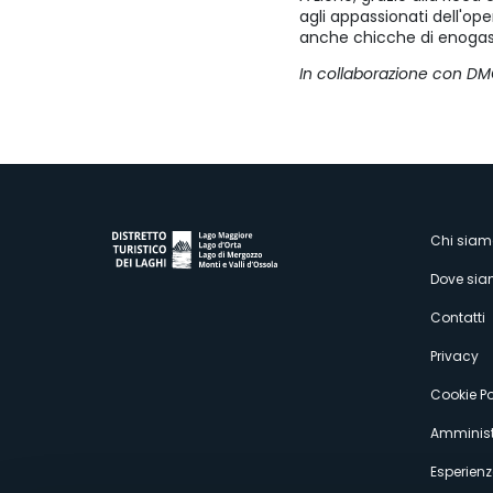
agli appassionati dell'ope
anche chicche di enogastr
In collaborazione con DM
M
Chi siam
Dove si
s
Contatti
Privacy
Cookie Po
Amminist
Esperienz