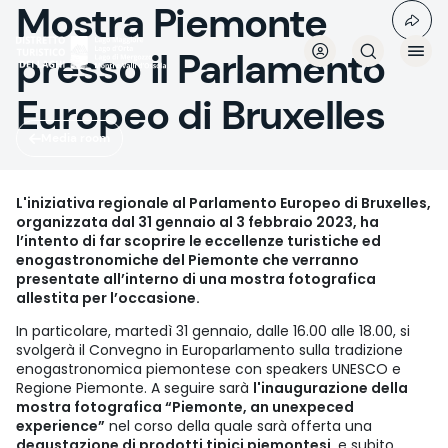
Mostra Piemonte
Salta
al
contenuto
presso il Parlamento
principale
Europeo di Bruxelles
Media room
L'iniziativa regionale al Parlamento Europeo di Bruxelles,
organizzata dal 31 gennaio al 3 febbraio 2023, ha
l’intento di far scoprire le eccellenze turistiche ed
enogastronomiche del Piemonte che verranno
presentate all’interno di una mostra fotografica
allestita per l’occasione.
In particolare, martedì 31 gennaio, dalle 16.00 alle 18.00, si
svolgerà il Convegno in Europarlamento sulla tradizione
enogastronomica piemontese con speakers UNESCO e
Regione Piemonte. A seguire sarà
l'inaugurazione della
mostra fotografica “Piemonte, an unexpeced
experience”
nel corso della quale sarà offerta una
degustazione di prodotti tipici piemontesi
, e subito