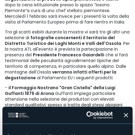
dopo la cena istituzionale presso lo spazio “Iosono
Piemonte”a cura di uno chef stellato piemontese.
Mercoledì 1 febbraio sarà invece per i presenti la volta della
visita al Parlamento Europeo prima di fare rientro in Italia.
Tra gli scatti esibiti durante la mostra vi sarà tra gli altri una
selezione di
fotografie concernenti il territorio del
Distretto Turistico dei Laghi Monti e Valli dell'Ossola
. Per
la nostra ATL all'evento è prevista la partecipazione in
presenza del
Presidente Francesco Gaiardelli
che si farà
testimonial delle peculiarità agroalimentari tipiche del
territorio di competenza, in particolare quello alpino. Dalle
montagne dell'Ossola
verranno infatti offerti per la
degustazione
al Parlamento EU i seguenti prodotti:
-
il Formaggio Nostrano "Gran Cistella" della Luigi
Guffanti 1876 di Arona
Guffanti impiega particolare
attenzione nella selezione dei produttori con elevati
standard qualitativi: spesso si tratta degli stessi alpigiani
che nei mesi dell’anno in cui restano a fondovalle si
dedicano alle tome “di casa” con la medesima abilità
mostrata in alpeggio, anche se il latte è diverso, privo dei
sapori trasmessi dalla flora di alta montagna. Importante la
produzione della Valle Antigorio, una delle vallate