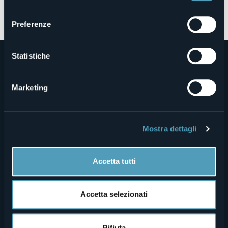
gazzetta.it_28.02.23.pdf
consenso
sciaremag_15.11.23.pdf
Preferenze
Statistiche
Marketing
Menù
Chi siamo
Enogastronomia
Mostra dettagli
Dove siamo
Webcam
secondario
Accetta tutti
Contatti
Eventi
Privacy
Ospitalità
Accetta selezionati
Cookie Policy
Mice
Amministrazione trasparente
Wedding
Rifiuta