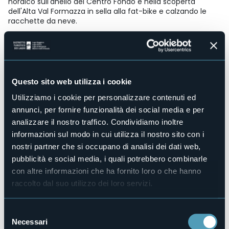
nordico sull'anello del Centro Fondo e nella scoperta
dell'Alta Val Formazza in sella alla fat-bike e calzando le
racchette da neve.
Il giorno seguente, il gruppo si è trasferito in Val Divedro per
vivere in prima persona il ventaglio dell'offerta invernale
proposta da San Domenico Ski.
L'ultimo giorno del tour è stato dedicato alla stazione
Questo sito web utilizza i cookie
sciistica distante solo 15 minuti dal capoluogo ossolano,
Domobianca365.
Utilizziamo i cookie per personalizzare contenuti ed
Il Press Tour
"L'inverno di Neveazzurra"
, è stata una prima
annunci, per fornire funzionalità dei social media e per
occasione divertente e dinamica per far scoprire alcune
analizzare il nostro traffico. Condividiamo inoltre
stazioni sciistiche del comprensorio e per conoscere la
informazioni sul modo in cui utilizza il nostro sito con i
cultura dell'ospitalità alpina e dell'enogastronomica locale
nostri partner che si occupano di analisi dei dati web,
nonchè l'offerta wellness delle Valli dell'Ossola.
pubblicità e social media, i quali potrebbero combinarle
In allegato qui sotto trovate gli articoli realizzati dai
con altre informazioni che ha fornito loro o che hanno
Giornalisti Ospiti a seguito del tour. Buona lettura!
raccolto dal suo utilizzo dei loro servizi.
Ph. Andrea Parodi - Mailander Srl
Selezione
Necessari
del