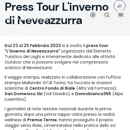
Press Tour L'inverno
Salta
al
contenuto
di Neveazzurra
principale
EducTour
Dal 23 al 25 Febbraio 2023
si è svolto il
press tour
"L'Inverno di Neveazzurra"
organizzato dal Distretto
Turistico dei Laghi e interamente dedicato alle attività
Outdoor che si possono svolgere nel comprensorio
sciistico di Neveazzurra.
Il viaggio stampa, realizzato in collaborazione con l’ufficio
stampa
Mailander Srl di Torino
, ha toccato le stazioni
sciistiche di
Centro Fondo di Riale
(Alta Val Formazza),
San Domenico Ski
(Val Divedro) e
Domobianca365
(Alpe
Lusentino).
I giornalisti di note testate nazionali durante la prima
giornata, dopo una prima tappa-visita presso la realtà
wellness di
Premia Terme
, hanno proseguito il proprio
viaggio verso Riale, cimentandosi nella pratica dello sci