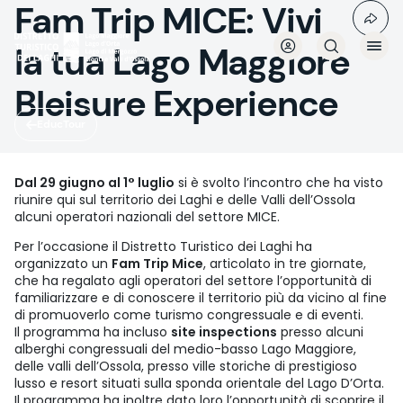
Fam Trip MICE: Vivi
Salta
al
contenuto
la tua Lago Maggiore
principale
Bleisure Experience
EducTour
Dal 29 giugno al 1° luglio
si è svolto l’incontro che ha visto
riunire qui sul territorio dei Laghi e delle Valli dell’Ossola
alcuni operatori nazionali del settore MICE.
Per l’occasione il Distretto Turistico dei Laghi ha
organizzato un
Fam Trip Mice
, articolato in tre giornate,
che ha regalato agli operatori del settore l’opportunità di
familiarizzare e di conoscere il territorio più da vicino al fine
di promuoverlo come turismo congressuale e di eventi.
Il programma ha incluso
site inspections
presso alcuni
alberghi congressuali del medio-basso Lago Maggiore,
delle valli dell’Ossola, presso ville storiche di prestigioso
lusso e resort situati sulla sponda orientale del Lago D’Orta.
Il programma ha inoltre dato loro l’opportunità di scoprire il