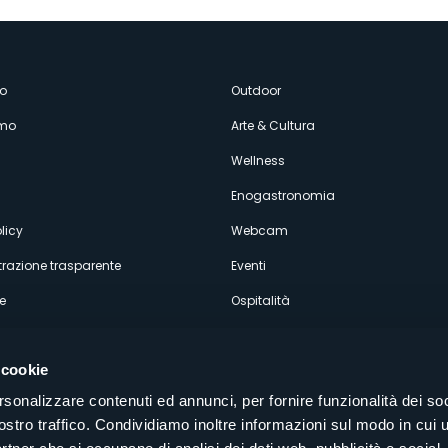
enù
o
Outdoor
amo
Arte & Cultura
econdario
Wellness
Enogastronomia
licy
Webcam
razione trasparente
Eventi
e
Ospitalità
 cookie
rsonalizzare contenuti ed annunci, per fornire funzionalità dei soc
ostro traffico. Condividiamo inoltre informazioni sul modo in cui u
Seguici sui nostri canali social