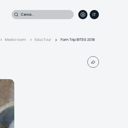
Cerca
IT
DE
EN
FR
iciole
Media room
EducTour
Fam Trip BITEG 2018
ane