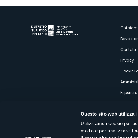
M
Chi siam
Dove si
s
Contatti
Privacy
Cookie Po
Amminist
Esperienz
Questo sito web utilizza i
Utilizziamo i cookie per pe
media e per analizzare il n
Distretto Turistico dei Laghi Scrl