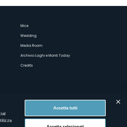
Mice
Wedding
Media Room
Archivio Laghi e Monti Today
Credits
Accetta tutti
ial
tilizza
Accetta selezionati