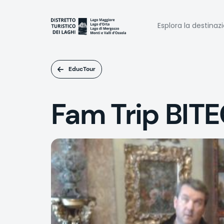
Salta
al
Naviga
contenuto
Esplora la destinaz
principale
princi
EducTour
Fam Trip BIT