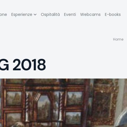
zione
ione
Esperienze
Ospitalità
Eventi
Webcams
E-books
pale
Br
Home
di
EG 2018
p