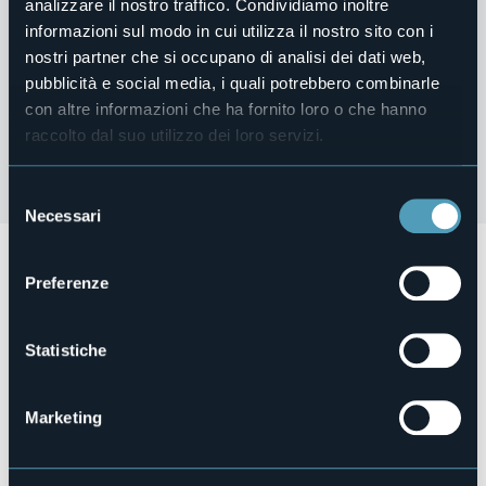
analizzare il nostro traffico. Condividiamo inoltre
informazioni sul modo in cui utilizza il nostro sito con i
nostri partner che si occupano di analisi dei dati web,
pubblicità e social media, i quali potrebbero combinarle
con altre informazioni che ha fornito loro o che hanno
raccolto dal suo utilizzo dei loro servizi.
Selezione
Necessari
del
consenso
SLOW CITY, il viaggio nei borghi del cuore tra i laghi e i
monti dell’alto Piemonte è davvero per tutti: la coppia in
Preferenze
fuga romantica, la famiglia in cerca del perfetto connubio
tra svago e relax, il piccolo gruppo pronto a scoprire con
occhi diversi il territorio.
Statistiche
SLOW CITY, a journey through the best villages between
the lakes and mountains of northern Piedmont, is truly for
everyone: couples on a romantic getaway, families looking
Marketing
for the perfect combination of leisure and relaxation, small
groups ready to discover with different eyes the territory.