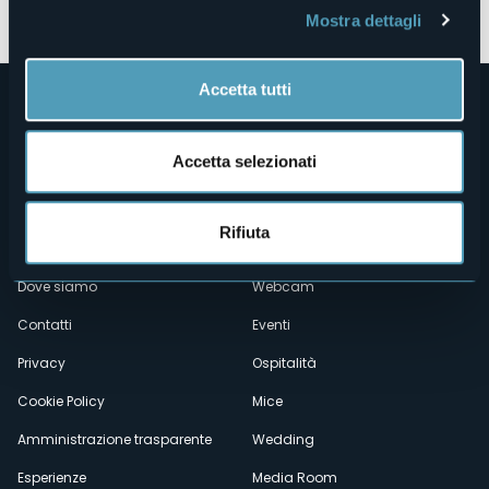
Leggi l'e-book
Mostra dettagli
Accetta tutti
Accetta selezionati
Rifiuta
Menù
Chi siamo
Enogastronomia
Dove siamo
Webcam
secondario
Contatti
Eventi
Privacy
Ospitalità
Cookie Policy
Mice
Amministrazione trasparente
Wedding
Esperienze
Media Room