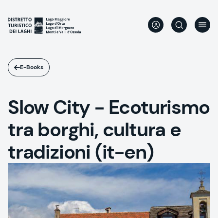
Salta
al
contenuto
principale
E-Books
Slow City - Ecoturismo
tra borghi, cultura e
tradizioni (it-en)