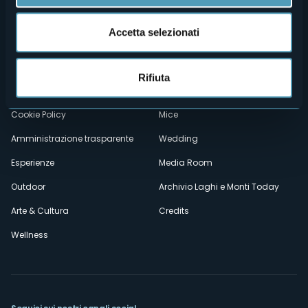
Menù
Chi siamo
Enogastronomia
Accetta selezionati
Dove siamo
Webcam
secondario
Contatti
Eventi
Rifiuta
Privacy
Ospitalità
Cookie Policy
Mice
Amministrazione trasparente
Wedding
Esperienze
Media Room
Outdoor
Archivio Laghi e Monti Today
Arte & Cultura
Credits
Wellness