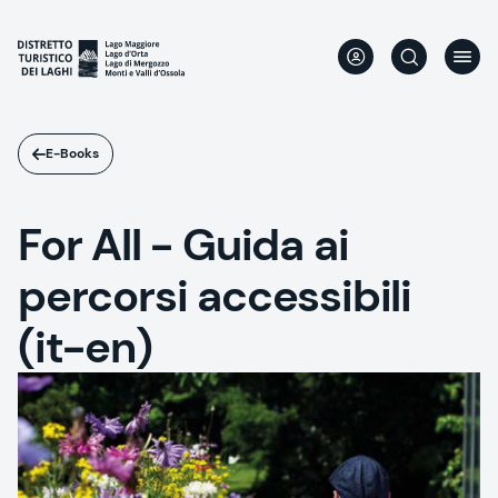
Salta
al
contenuto
principale
E-Books
For All - Guida ai
percorsi accessibili
(it-en)