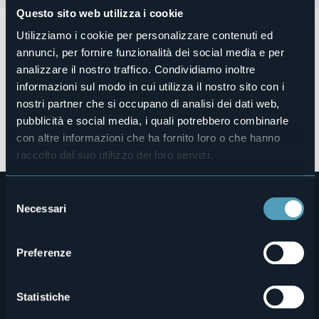
Questo sito web utilizza i cookie
La pandemia ha limitato i viaggi e le vacanze di molti, in
Utilizziamo i cookie per personalizzare contenuti ed
Italia e all’estero. A loro quest’anno l’Agenzia Turistica
annunci, per fornire funzionalità dei social media e per
Locale ha dedicato due grandi campagne per promuovere
analizzare il nostro traffico. Condividiamo inoltre
le bellezze del territorio, i tesori nascosti e l’ampia offerta
outdoor.
informazioni sul modo in cui utilizza il nostro sito con i
nostri partner che si occupano di analisi dei dati web,
pubblicità e social media, i quali potrebbero combinarle
con altre informazioni che ha fornito loro o che hanno
cs_campagne_promozione_dtl_2020_def1_0.pdf
raccolto dal suo utilizzo dei loro servizi.
Selezione
Necessari
del
consenso
Preferenze
Menù
Chi siamo
Enogastronomia
Statistiche
Dove siamo
Webcam