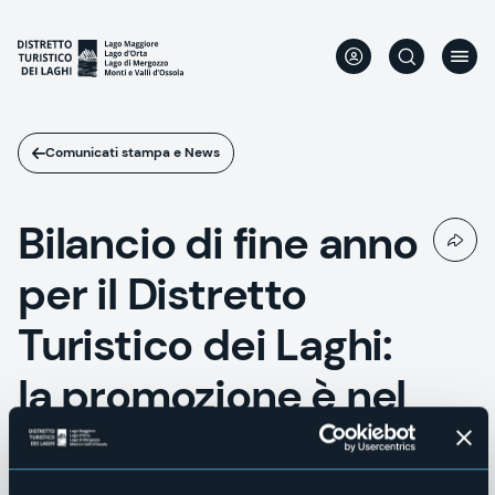
Salta
al
contenuto
principale
Comunicati stampa e News
Bilancio di fine anno
per il Distretto
Turistico dei Laghi:
la promozione è nel
nome dell’Outdoor!