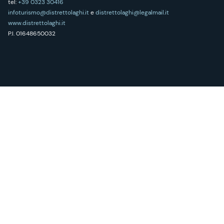
tel:
+39 0323 30416
infoturismo@distrettolaghi.it
e
distrettolaghi@legalmail.it
www.distrettolaghi.it
P.I. 01648650032