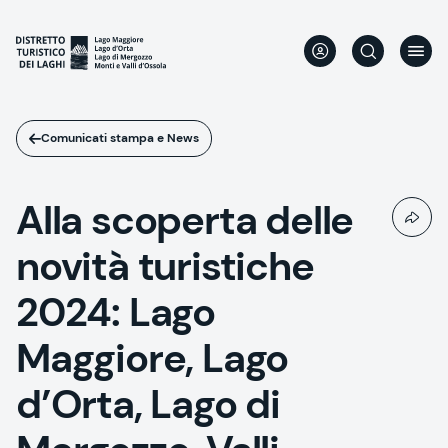
Salta
al
contenuto
principale
Comunicati stampa e News
Alla scoperta delle
novità turistiche
2024: Lago
Maggiore, Lago
d’Orta, Lago di