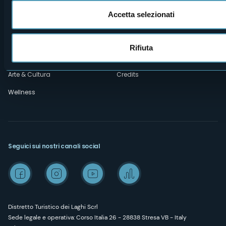
Cookie Policy
Mice
Accetta selezionati
Amministrazione trasparente
Wedding
Esperienze
Media Room
Rifiuta
Outdoor
Archivio Laghi e Monti Today
Arte & Cultura
Credits
Wellness
Seguici sui nostri canali social
Distretto Turistico dei Laghi Scrl
Sede legale e operativa: Corso Italia 26 - 28838 Stresa VB - Italy