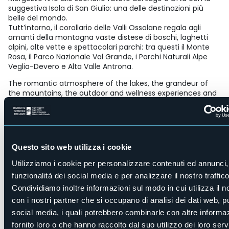
suggestiva Isola di San Giulio: una delle destinazioni più
belle del mondo.
Tutt’intorno, il corollario delle Valli Ossolane regala agli
amanti della montagna vaste distese di boschi, laghetti
alpini, alte vette e spettacolari parchi: tra questi il Monte
Rosa, il Parco Nazionale Val Grande, i Parchi Naturali Alpe
Veglia-Devero e Alta Valle Antrona.
The romantic atmosphere of the lakes, the grandeur of
the mountains, the outdoor and wellness experiences and
the excellence of the food and wine.
The Distretto Turistico dei Laghi Monti e Valli in northern
Piedmont, just a stone's throw from the Swiss border and
the cities of Milan and Turin, is the ideal destination for a
relaxing and quality stay.
Questo sito web utilizza i cookie
Die romantischen Atmosphären der Seen, die Großartigkeit
Utilizziamo i cookie per personalizzare contenuti ed annunci, 
der Berge, die Outdoor- und Wellness-Erlebnisse und die
funzionalità dei social media e per analizzare il nostro traffico
Vorzüglichkeit der Önogastronomie.
Der touristische Bezirk der Seen, Berge und Täler im Norden
Condividiamo inoltre informazioni sul modo in cui utilizza il no
des Piemont, ganz in der Nähe der Schweizer Grenze und
con i nostri partner che si occupano di analisi dei dati web, pu
der Großstädte Mailand und Turin, ist das ideale Ziel für
social media, i quali potrebbero combinarle con altre informa
einen erholsamen und qualitativ anspruchsvollen
fornito loro o che hanno raccolto dal suo utilizzo dei loro servi
Aufenthalt.