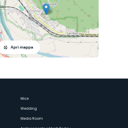
Apri mappa
Mice
Wedding
Media Room