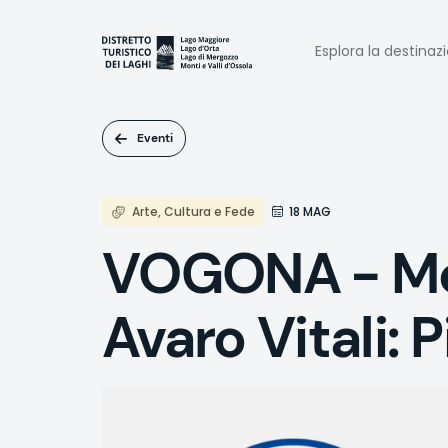
Salta
al
Naviga
contenuto
Esplora la destinaz
principale
princi
Eventi
Arte, Cultura e Fede
18 MAG
VOGONA - Mo
Avaro Vitali: 