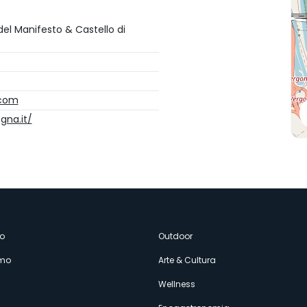
 del Manifesto & Castello di
.com
gna.it/
enù
o
Outdoor
amo
Arte & Cultura
econdario
Wellness