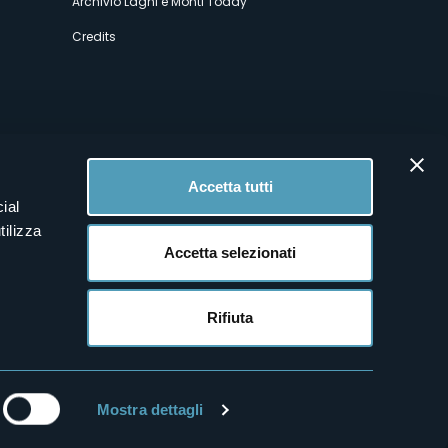
Archivio Laghi e Monti Today
Credits
Accetta tutti
ial
tilizza
Accetta selezionati
Rifiuta
Mostra dettagli