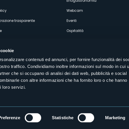
Enogastronomia
licy
Webcam
razione trasparente
Eventi
e
Ospitalità
 cookie
rsonalizzare contenuti ed annunci, per fornire funzionalità dei soc
ostro traffico. Condividiamo inoltre informazioni sul modo in cui u
Seguici sui nostri canali social
partner che si occupano di analisi dei dati web, pubblicità e social
aly
combinarle con altre informazioni che ha fornito loro o che hanno
 loro servizi.
Preferenze
Statistiche
Marketing