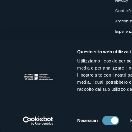
Privacy
Cookie Po
Amminist
Esperienz
Questo sito web utilizza i
Utilizziamo i cookie per pe
media e per analizzare il n
Distretto Turistico dei Laghi Scrl
il nostro sito con i nostri 
Sede legale e operativa: Corso Italia 26 - 28838 Stresa VB - It
media, i quali potrebbero 
tel:
+39 0323 30416
infoturismo@distrettolaghi.it
e
distrettolaghi@legalmail.it
raccolto dal suo utilizzo dei
www.distrettolaghi.it
P.I. 01648650032
Selezione
Necessari
del
consenso