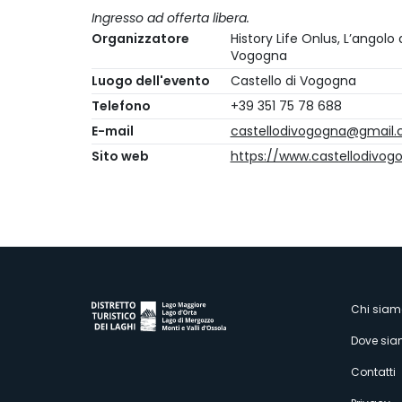
Ingresso ad offerta libera.
Organizzatore
History Life Onlus, L’angolo
Vogogna
Luogo dell'evento
Castello di Vogogna
Telefono
+39 351 75 78 688
E-mail
castellodivogogna@gmail
Sito web
https://www.castellodivogo
M
Chi siam
Dove si
s
Contatti