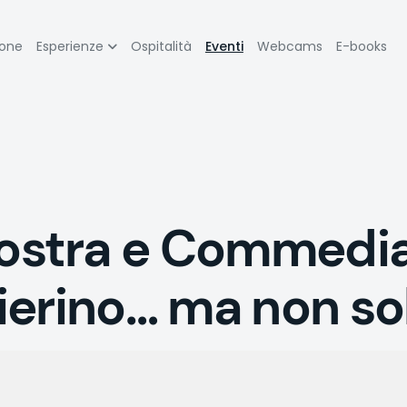
zione
ione
Esperienze
Ospitalità
Eventi
Webcams
E-books
pale
stra e Commedia
Pierino… ma non so