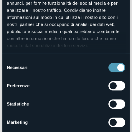
annunci, per fornire funzionalità dei social media e per
pennarello e con matita bianca su foglio ruvido nero.
Luogo dell'evento
analizzare il nostro traffico. Condividiamo inoltre
Castello di Vogogna
informazioni sul modo in cui utilizza il nostro sito con i
Telefono
nostri partner che si occupano di analisi dei dati web,
+39 351 75 78 688
pubblicità e social media, i quali potrebbero combinarle
E-mail
con altre informazioni che ha fornito loro o che hanno
castellodivogogna@gmail.com
raccolto dal suo utilizzo dei loro servizi.
Sito web
https://www.castellodivogogna.it/
Selezione
Necessari
del
consenso
Via Castello, 9
Preferenze
28805 - Vogogna (VB)
Statistiche
Marketing