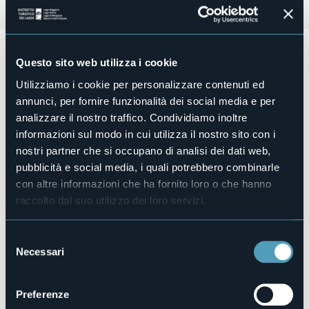
Sabato 1 Giugno - Castello e borgo medievale di
Questo sito web utilizza i cookie
Vogogna
Utilizziamo i cookie per personalizzare contenuti ed
HARRY POTTER AVVISTATO AL CASTELLO DI VOGOGNA
annunci, per fornire funzionalità dei social media e per
Giornata di animazione per famiglie.
analizzare il nostro traffico. Condividiamo inoltre
Maghetti e streghette, insieme ai loro genitori babbani,
informazioni sul modo in cui utilizza il nostro sito con i
saranno i protagonisti di lezioni di incantesimi, pozioni e
stregonerie guidati da professori della Scuola di Magia e
nostri partner che si occupano di analisi dei dati web,
Stregoneria.
pubblicità e social media, i quali potrebbero combinarle
Organizzatore
con altre informazioni che ha fornito loro o che hanno
Castello di Vogogna
raccolto dal suo utilizzo dei loro servizi.
Luogo dell'evento
Castello Visconteo di Vogogna
Selezione
Telefono
Necessari
del
+39 351 7578688
consenso
E-mail
castellodivogogna@gmail.com
Preferenze
Sito web