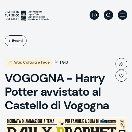
Salta
al
contenuto
principale
Eventi
Arte, Cultura e Fede
1 GIU
VOGOGNA - Harry
Potter avvistato al
Castello di Vogogna