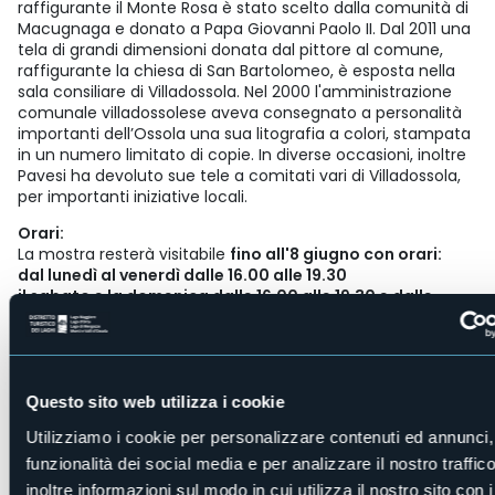
raffigurante il Monte Rosa è stato scelto dalla comunità di
Macugnaga e donato a Papa Giovanni Paolo II. Dal 2011 una
tela di grandi dimensioni donata dal pittore al comune,
raffigurante la chiesa di San Bartolomeo, è esposta nella
sala consiliare di Villadossola. Nel 2000 l'amministrazione
comunale villadossolese aveva consegnato a personalità
importanti dell’Ossola una sua litografia a colori, stampata
in un numero limitato di copie. In diverse occasioni, inoltre
Pavesi ha devoluto sue tele a comitati vari di Villadossola,
per importanti iniziative locali.
Orari:
La mostra resterà visitabile
fino all'8 giugno con orari:
dal lunedì al venerdì dalle 16.00 alle 19.30
il sabato e la domenica dalle 16.00 alle 19.30 e dalle
20.00 alle 22.00
Organizzatore
Ass. Ada-Con di Domodossola e Città di Villadossola
Luogo dell'evento
Questo sito web utilizza i cookie
Centro Culturale La Fabbrica
Utilizziamo i cookie per personalizzare contenuti ed annunci, 
Telefono
funzionalità dei social media e per analizzare il nostro traffi
+39 0324 575611
inoltre informazioni sul modo in cui utilizza il nostro sito con i