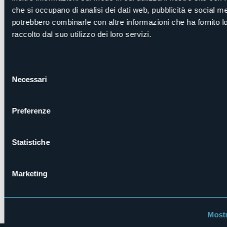
E-mail
che si occupano di analisi dei dati web, pubblicità e social med
info@teatrolafabbrica.com
potrebbero combinarle con altre informazioni che ha fornito 
Sito web
raccolto dal suo utilizzo dei loro servizi.
https://www.teatrolafabbrica.com/homepage%20teatro%20l
Selezione
Corso Italia, 13
Necessari
del
28844 - Villadossola (VB)
consenso
Preferenze
Statistiche
Marketing
Apri mappa
Mostr