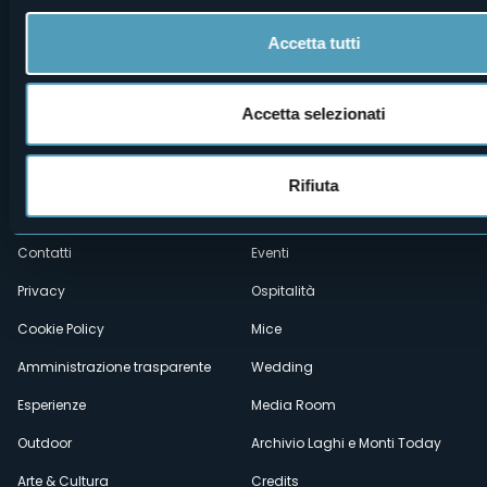
Accetta tutti
Accetta selezionati
Menù
Chi siamo
Enogastronomia
Rifiuta
Dove siamo
Webcam
secondario
Contatti
Eventi
Privacy
Ospitalità
Cookie Policy
Mice
Amministrazione trasparente
Wedding
Esperienze
Media Room
Outdoor
Archivio Laghi e Monti Today
Arte & Cultura
Credits