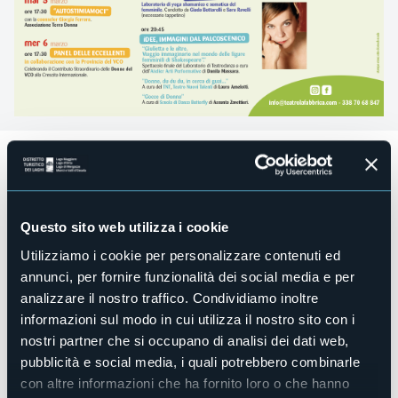
Un nuovo capitolo sotto i riflettori del Teatro “La Fabbrica”
che vede la realizzazione della prima rassegna culturale
dedicata al femminile:
iDEE di Marzo
dal
2 al 10 marzo
2024.
La forza delle idee di un centinaio di donne, tra artiste e
Questo sito web utilizza i cookie
organizzatrici, si sono concretizzate in un fitto calendario di
Utilizziamo i cookie per personalizzare contenuti ed
eventi, in programma da sabato 2 fino a domenica 10
annunci, per fornire funzionalità dei social media e per
marzo. Il titolo già indica lo spirito della rassegna, che non
intende racchiudere o isolare in uno spazio a sé l’estro e le
analizzare il nostro traffico. Condividiamo inoltre
abilità delle donne, ma aprirsi al pubblico per mostrare un
informazioni sul modo in cui utilizza il nostro sito con i
mondo di talenti, passioni e inclinazioni.
nostri partner che si occupano di analisi dei dati web,
Tanti saranno gli incontri che prevedono esposizioni
fotografiche e pittoriche, spettacoli, rappresentazioni
pubblicità e social media, i quali potrebbero combinarle
letteraria danzante, incontri di eccellenze, spazio
con altre informazioni che ha fornito loro o che hanno
benessere con la presenza delle rappresentanti di tre