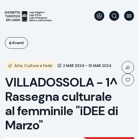
Salta
al
contenuto
principale
Eventi
Arte, Cultura e Fede
2 MAR 2024 - 10 MAR 2024
VILLADOSSOLA - 1^
Rassegna culturale
al femminile "iDEE di
Marzo"