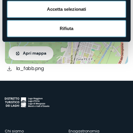
Accetta selezionati
Rifiuta
Apri mappa
la_fabb.png
Chi siamo
Enogastronomia