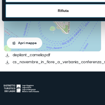
Rifiuta
Apri mappa
depliant_camelia.pdf
cs_novembre_in_fiore_a_verbania_conferenza_