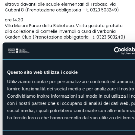
Ritrovo davanti alle scuole elementari di Trobaso, via
Cuboni 8 (Prenotazione obbligatoria – t. 0323 503249)
ore 14.30
Villa Maioni Parco della Biblioteca: Visita guidata gratuita
alla collezione di camelie invernali a cura di Verbania
Garden Club (Prenotazione obbligatoria– t. 0323 503249)
ore 16.30
Museo del Paesaggio: “Due Veronese sul Lago Maggiore.
Storia di una Collezione” via Ruga,44 Pallanza / Visita
guidata € 8,00 (Prenotazione obbligatoria – t. 0323
503249)
Questo sito web utilizza i cookie
“Tutto sulle Camelie”, punto informativo a cura del
Utilizziamo i cookie per personalizzare contenuti ed annunci,
Verbania Garden Club e della Società Italiana della
fornire funzionalità dei social media e per analizzare il nostro 
Camelia.
Condividiamo inoltre informazioni sul modo in cui utilizza il no
Mostra mercato delle camelie invernali
con i nostri partner che si occupano di analisi dei dati web, pu
social media, i quali potrebbero combinarle con altre informa
Informazioni : Ufficio Turismo Città di Verbania, Tel. +39
0323 503249 e +39 0323 542250
ha fornito loro o che hanno raccolto dal suo utilizzo dei loro s
FB
https://www.facebook.com/mostracameliaverbania