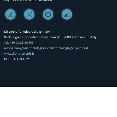
Seguici sui nostri canali social
Distretto Turistico dei Laghi Scrl
Sede legale e operativa: Corso Italia 26 - 28838 Stresa VB - Italy
tel:
+39 0323 30416
infoturismo@distrettolaghi.it
e
distrettolaghi@legalmail.it
www.distrettolaghi.it
P.I. 01648650032