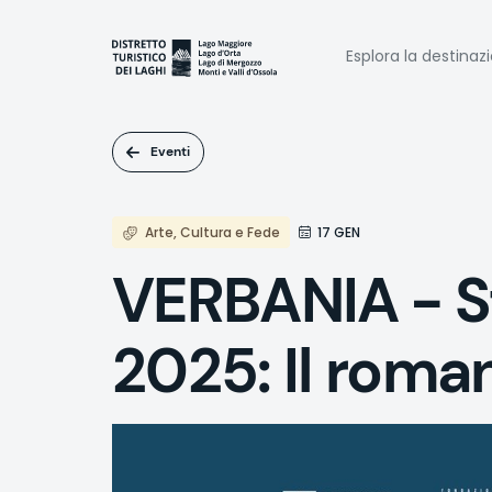
Salta
al
Naviga
contenuto
Esplora la destinaz
principale
princi
Eventi
Arte, Cultura e Fede
17 GEN
VERBANIA - S
2025: Il roma