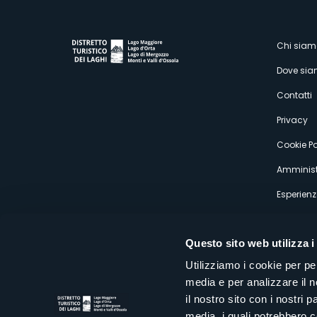
M
Chi siam
Dove si
s
Contatti
Privacy
Cookie Po
Amminist
Esperienz
Questo sito web utilizza i
Utilizziamo i cookie per pe
media e per analizzare il n
Distretto Turistico dei Laghi Scrl
il nostro sito con i nostri 
Sede legale e operativa: Corso Italia 26 - 28838 Stresa VB - It
media, i quali potrebbero 