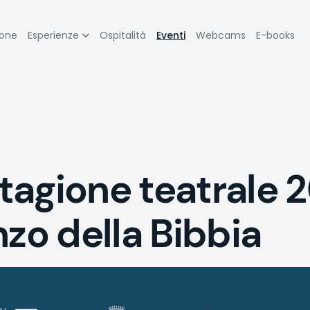
zione
ione
Esperienze
Ospitalità
Eventi
Webcams
E-books
pale
tagione teatrale 
nzo della Bibbia