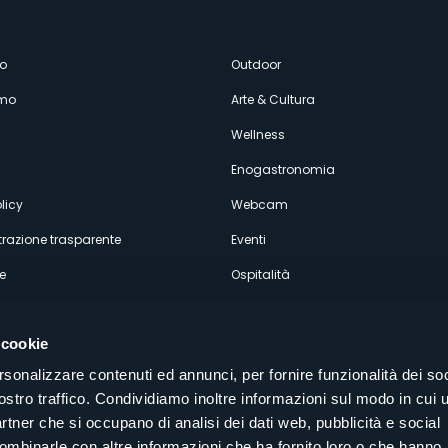
enù
o
Outdoor
amo
Arte & Cultura
econdario
Wellness
Enogastronomia
licy
Webcam
razione trasparente
Eventi
e
Ospitalità
 cookie
rsonalizzare contenuti ed annunci, per fornire funzionalità dei soc
ostro traffico. Condividiamo inoltre informazioni sul modo in cui u
Seguici sui nostri canali social
partner che si occupano di analisi dei dati web, pubblicità e social
aly
combinarle con altre informazioni che ha fornito loro o che hanno