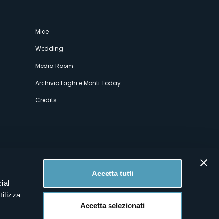
Mice
Wedding
Media Room
Archivio Laghi e Monti Today
Credits
Accetta tutti
ial
tilizza
Accetta selezionati