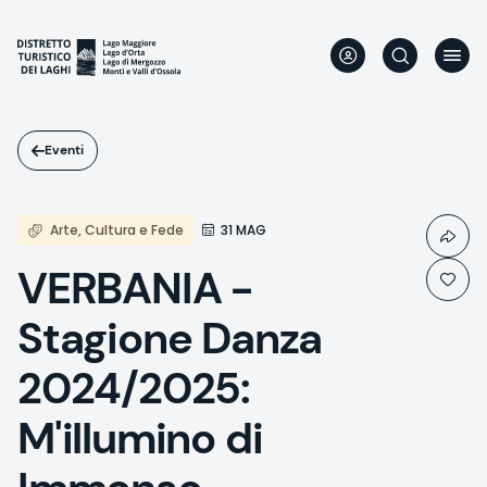
Salta
al
contenuto
principale
Eventi
Arte, Cultura e Fede
31 MAG
VERBANIA -
Stagione Danza
2024/2025:
M'illumino di