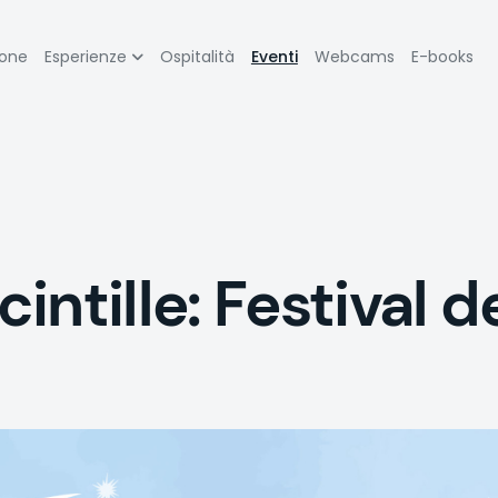
zione
ione
Esperienze
Ospitalità
Eventi
Webcams
E-books
pale
ntille: Festival de