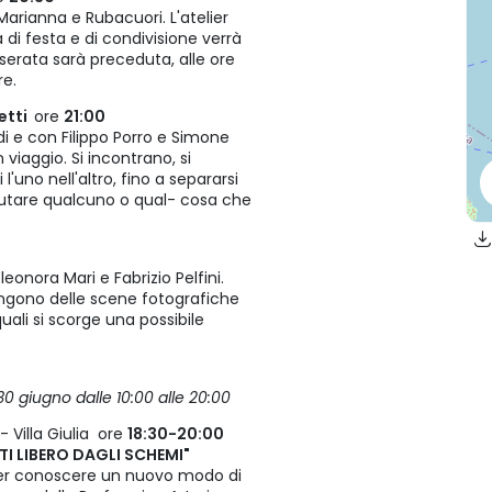
rianna e Rubacuori. L'atelier
di festa e di condivisione verrà
serata sarà preceduta, alle ore
re.
retti
ore
21:00
 di e con Filippo Porro e Simone
viaggio. Si incontrano, si
uno nell'altro, fino a separarsi
alutare qualcuno o qual- cosa che
leonora Mari e Fabrizio Pelfini.
ongono delle scene fotografiche
uali si scorge una possibile
 30 giugno dalle 10:00 alle 20:00
 Villa Giulia ore
18:30-20:00
TI LIBERO DAGLI SCHEMI"
 Per conoscere un nuovo modo di