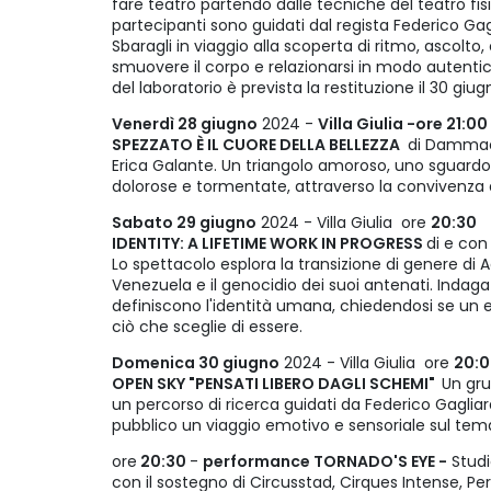
fare teatro partendo dalle tecniche del teatro fisi
partecipanti sono guidati dal regista Federico Gagl
Sbaragli in viaggio alla scoperta di ritmo, ascolto, c
smuovere il corpo e relazionarsi in modo autentic
del laboratorio è prevista la restituzione il 30 giu
Venerdì 28 giugno
2024 -
Villa Giulia -ore 21:00
SPEZZATO È IL CUORE DELLA BELLEZZA
di Dammacc
Erica Galante. Un triangolo amoroso, uno sguardo
dolorose e tormentate, attraverso la convivenza
Sabato 29 giugno
2024 - Villa Giulia ore
20:30
IDENTITY: A LIFETIME WORK IN PROGRESS
di e co
Lo spettacolo esplora la transizione di genere di 
Venezuela e il genocidio dei suoi antenati. Indag
definiscono l'identità umana, chiedendosi se un 
ciò che sceglie di essere.
Domenica 30 giugno
2024 - Villa Giulia ore
20:
OPEN SKY "PENSATI LIBERO DAGLI SCHEMI"
Un gru
un percorso di ricerca guidati da Federico Gagliard
pubblico un viaggio emotivo e sensoriale sul tema
ore
20:30
-
performance TORNADO'S EYE -
Studi
con il sostegno di Circusstad, Cirques Intense, Pe