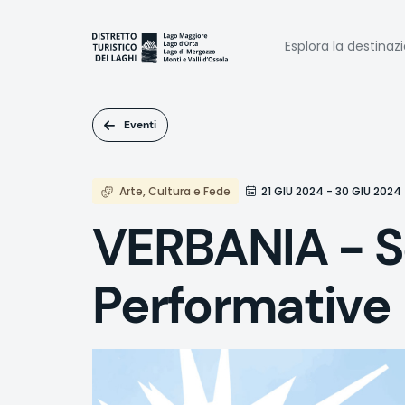
Salta
al
Naviga
contenuto
Esplora la destinaz
principale
princi
Eventi
Arte, Cultura e Fede
21 GIU 2024 - 30 GIU 2024
VERBANIA - Sci
Performative