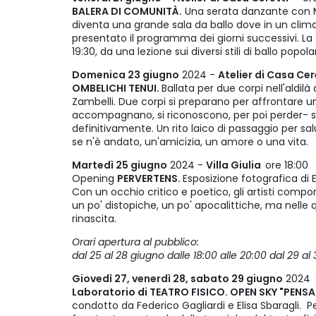
BALERA DI COMUNITÀ.
Una serata danzante con Ma
diventa una grande sala da ballo dove in un clima 
presentato il programma dei giorni successivi. La 
19:30, da una lezione sui diversi stili di ballo popola
Domenica 23 giugno
2024 -
Atelier di Casa Ce
OMBELICHI TENUI.
Ballata per due corpi nell'aldilà
Zambelli. Due corpi si preparano per affrontare un 
accompagnano, si riconoscono, per poi perder- si l'
definitivamente. Un rito laico di passaggio per s
se n'è andato, un'amicizia, un amore o una vita.
Martedì 25 giugno
2024 -
Villa Giulia
ore 18:00
Opening
PERVERTENS.
Esposizione fotografica di E
Con un occhio critico e poetico, gli artisti comp
un po' distopiche, un po' apocalittiche, ma nelle q
rinascita.
Orari apertura al pubblico:
dal 25 al 28 giugno dalle 18:00 alle 20:00 dal 29 al
Giovedì 27, venerdì 28, sabato 29 giugno
2024 -
Laboratorio di TEATRO FISICO. OPEN SKY "PENSA
condotto da Federico Gagliardi e Elisa Sbaragli.