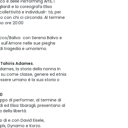
co e delle Performing Arts, i
iardi e la coreografa Elisa
ollettività e individuali- tà, per
o con chi ci circonda. Al termine
gno ore 20:00
o/Balivo con Serena Balivo e
 sull'Amore nelle sue pieghe
 di tragedia e umorismo.
n
Tahiris Adames.
Adames, la storia della nonna in
a su come classe, genere ed etnia
essere umano è la sua storia o
00
ppo di performer, al termine di
i ed Elisa Sbaragli, presentano al
 della libertà.
o di e con David Eisele,
rplx, Dynamo e Korzo.