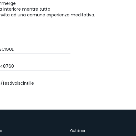
 immerge
a interiore mentre tutto
ltro invita ad una comune esperienza meditativa.
SCIGÜL
648760
m
estivalscintille
o
Outdoor