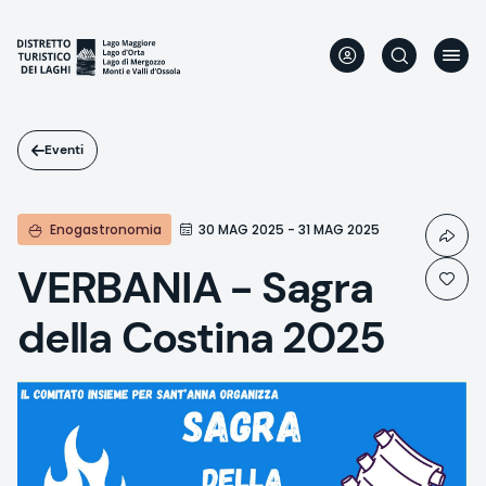
Salta
al
contenuto
principale
Eventi
Enogastronomia
30 MAG 2025 - 31 MAG 2025
VERBANIA - Sagra
della Costina 2025