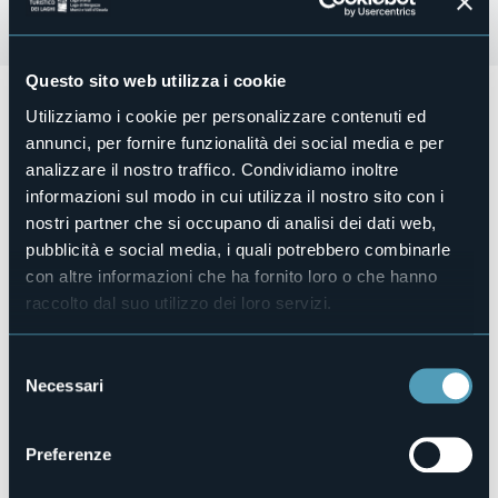
Questo sito web utilizza i cookie
Venerdì 30 Maggio e Sabato 31 Maggio
dalle
ore 19:00
Utilizziamo i cookie per personalizzare contenuti ed
alle ore 22.00
si terrà la
Sagra della Costina
con birra
artigianale e animazione musicale con il gruppo "Attenti a
annunci, per fornire funzionalità dei social media e per
quel duo" e con Andy DJ.
analizzare il nostro traffico. Condividiamo inoltre
informazioni sul modo in cui utilizza il nostro sito con i
nostri partner che si occupano di analisi dei dati web,
Organizzatore
Comitato Insieme per Sant'Anna
pubblicità e social media, i quali potrebbero combinarle
con altre informazioni che ha fornito loro o che hanno
Luogo dell'evento
Piazza Città Gemellate
raccolto dal suo utilizzo dei loro servizi.
Telefono
+39 338 765 0809
Selezione
E-mail
Necessari
del
fede-chichi79@libero.it
consenso
Sito web
Preferenze
https://eventi.comune.verbania.it/Eventi/Sagra-della-
Costina2