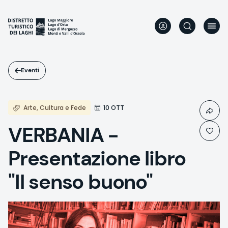
Salta
al
contenuto
principale
Eventi
Arte, Cultura e Fede
10 OTT
VERBANIA -
Presentazione libro
"Il senso buono"