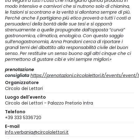
tra vegani a tutti i costi che mangiano quinoa prodotta in
modo intensivo e carnivori che si nutrono solo di chianina,
le fazioni si scontrano e la verità si allontana sempre di più.
Perché anche il partigiano più etico proverà a tutti i costi a
persuaderci della bontà delle sue tesi e si opporrà
strenuamente a quelle propugnate dall’opposta “curva”
gastronomica, climatica, enologica. Con questo saggio
sull’enogastronomia, Anna Prandoni cerca di riportare i
grandi temi del dibattito alla responsabilità civile del buon
senso. Per restituire un senso buono agli altri cinque che ci
permettono di gustare cibi e vini sempre migliori.»
prenotazione
consigliata
https://prenotazioni.circololettori.it/events/ev
Organizzatore
Circolo dei Lettori
Luogo dell'evento
Circolo dei Lettori - Palazzo Pretorio Intra
Telefono
+39 333 5336720
E-mail
info.verbania@circololettori.it