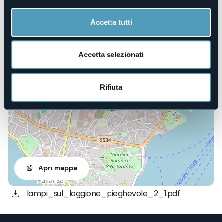
Sito web
https://www.lampisulteatro.com/
Accetta tutti
Via Belgio, 4
Accetta selezionati
28922 - Verbania Pallanza (VB)
Rifiuta
Apri mappa
lampi_sul_loggione_pieghevole_2_1.pdf