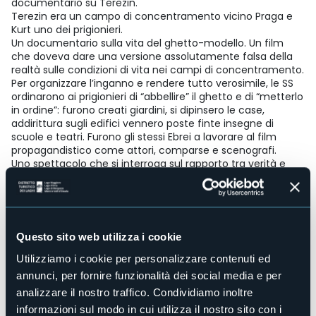
documentario su Terezin.
Terezin era un campo di concentramento vicino Praga e
Kurt uno dei prigionieri.
Un documentario sulla vita del ghetto-modello. Un film
che doveva dare una versione assolutamente falsa della
realtà sulle condizioni di vita nei campi di concentramento.
Per organizzare l’inganno e rendere tutto verosimile, le SS
ordinarono ai prigionieri di “abbellire” il ghetto e di “metterlo
in ordine”: furono creati giardini, si dipinsero le case,
addirittura sugli edifici vennero poste finte insegne di
scuole e teatri. Furono gli stessi Ebrei a lavorare al film
propagandistico come attori, comparse e scenografi.
Uno spettacolo che si interroga sul rapporto tra verità e
arte, sulla funzione sociale di una creazione artistica. Dove
si ferma l’onestà intellettuale di un artista? Qual è il dovere
etico rispetto ad una commissione, qualora l’artista
stesso sia ingaggiato dal potere per realizzare un’opera
destinata alle masse?
Questo sito web utilizza i cookie
Durata: 1h15
Utilizziamo i cookie per personalizzare contenuti ed
annunci, per fornire funzionalità dei social media e per
Abbonamento alla stagione: 6 spettacoli a € 80,00 (posti
numerati)
analizzare il nostro traffico. Condividiamo inoltre
Prevendita abbonamenti presso lo Spazio S. Anna: sabato 2
informazioni sul modo in cui utilizza il nostro sito con i