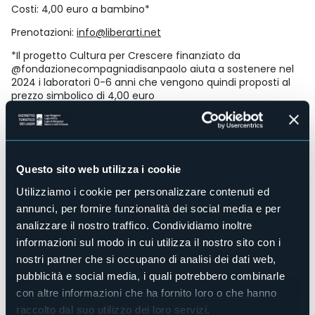
Costi: 4,00 euro a bambino*
Prenotazioni:
info@liberarti.net
*Il progetto Cultura per Crescere finanziato da
@fondazionecompagniadisanpaolo aiuta a sostenere nel
2024 i laboratori 0-6 anni che vengono quindi proposti al
prezzo simbolico di 4,00 euro
Organizzatore
LiberArti & Museo del Paesaggio
Luogo dell'evento
Museo del Paesaggio
Questo sito web utilizza i cookie
E-mail
info@liberarti.net
Utilizziamo i cookie per personalizzare contenuti ed
annunci, per fornire funzionalità dei social media e per
Sito web
http://www.museodelpaesaggio.it
analizzare il nostro traffico. Condividiamo inoltre
informazioni sul modo in cui utilizza il nostro sito con i
nostri partner che si occupano di analisi dei dati web,
pubblicità e social media, i quali potrebbero combinarle
Via Ruga 44
con altre informazioni che ha fornito loro o che hanno
28922 - Verbania Pallanza (VB)
raccolto dal suo utilizzo dei loro servizi.