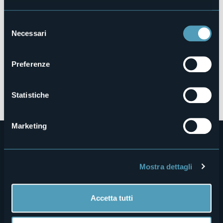
Selezione
Necessari
del
consenso
Preferenze
Apri mappa
Statistiche
Marketing
Mostra dettagli
Accetta tutti
Menù
Chi siamo
Enogastronomia
Dove siamo
Webcam