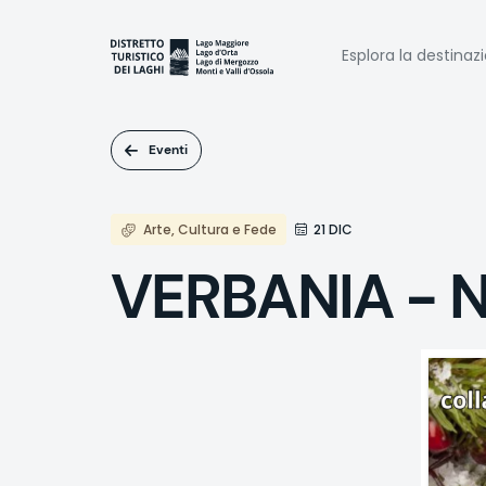
Salta
al
Naviga
contenuto
Esplora la destinaz
principale
princi
Eventi
Arte, Cultura e Fede
21 DIC
VERBANIA - Na