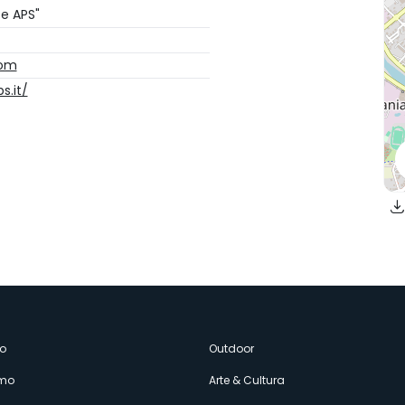
ce APS"
com
s.it/
enù
o
Outdoor
amo
Arte & Cultura