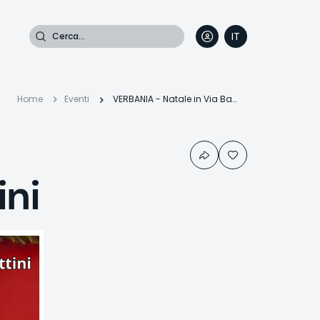
Cerca
IT
DE
EN
FR
Briciole
Home
Eventi
VERBANIA - Natale in Via Baiettini
di
ini
pane