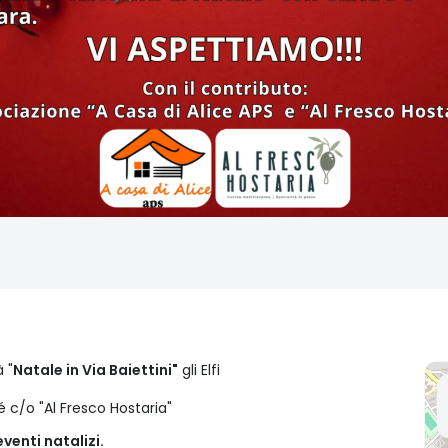
à "
Natale in Via Baiettini"
gli Elfi
é c/o "Al Fresco Hostaria"
venti natalizi.