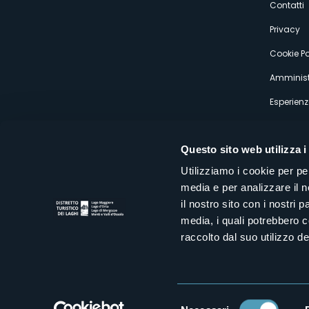
s
Contatti
Privacy
Cookie Po
Amminist
Esperienz
Questo sito web utilizza i
Utilizziamo i cookie per pe
media e per analizzare il n
Distretto Turistico dei Laghi Scrl
il nostro sito con i nostri 
Sede legale e operativa: Corso Italia 26 - 28838 Stresa VB - It
media, i quali potrebbero 
tel:
+39 0323 30416
infoturismo@distrettolaghi.it
e
distrettolaghi@legalmail.it
raccolto dal suo utilizzo dei
www.distrettolaghi.it
P.I. 01648650032
Selezione