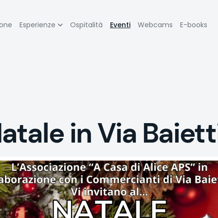
zione
ione
Esperienze
Ospitalità
Eventi
Webcams
E-books
pale
tale in Via Baiett