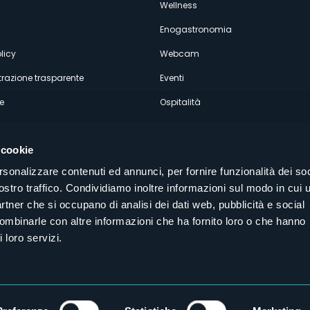
econdario
Wellness
Enogastronomia
licy
Webcam
razione trasparente
Eventi
e
Ospitalità
 cookie
rsonalizzare contenuti ed annunci, per fornire funzionalità dei soc
ostro traffico. Condividiamo inoltre informazioni sul modo in cui u
Seguici sui nostri canali social
partner che si occupano di analisi dei dati web, pubblicità e social
aly
combinarle con altre informazioni che ha fornito loro o che hanno
 loro servizi.